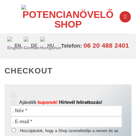
Skip
to
content
06 20 488 2401
EN
DE
HU
Telefon:
CHECKOUT
Ajándék
kuponok!
Hírlevél feliratkozás!
Hozzájárulok, hogy a Shop üzemeltetője a nevem és az