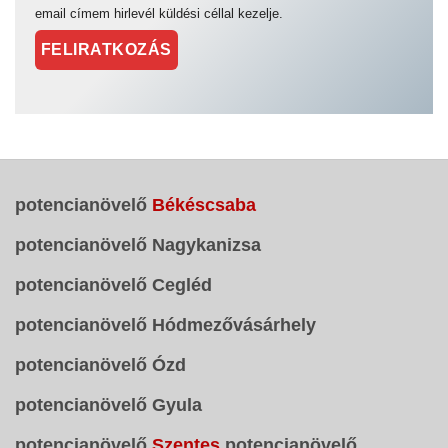
email címem hirlevél küldési céllal kezelje.
potencianövelő
Békéscsaba
potencianövelő Nagykanizsa
potencianövelő Cegléd
potencianövelő Hódmezővásárhely
potencianövelő Ózd
potencianövelő Gyula
potencianövelő
Szentes
potencianövelő