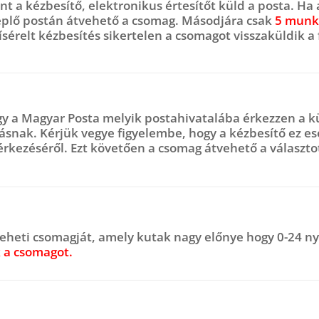
a kézbesítő, elektronikus értesítőt küld a posta. Ha a
replő postán átvehető a csomag. Másodjára csak
5 mun
sérelt kézbesítés sikertelen a csomagot visszaküldik a
gy a
Magyar Posta
melyik postahivatalába érkezzen a kü
ásnak. Kérjük vegye figyelembe, hogy a kézbesítő ez es
rkezéséről. Ezt követően a csomag átvehető a választo
veheti csomagját, amely kutak nagy előnye hogy 0-24 ny
 a csomagot.