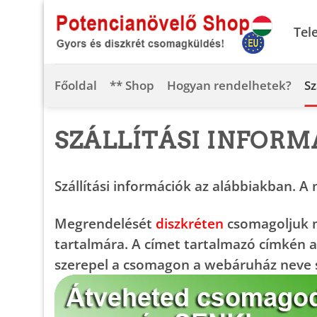
Skip
to
Tel
content
Főoldal
** Shop
Hogyan rendelhetek?
Sz
SZÁLLÍTÁSI INFORM
Szállítási információk az alábbiakban. A 
Megrendelését
diszkréten
csomagoljuk m
tartalmára. A címet tartalmazó címkén a
szerepel a csomagon a webáruház neve 