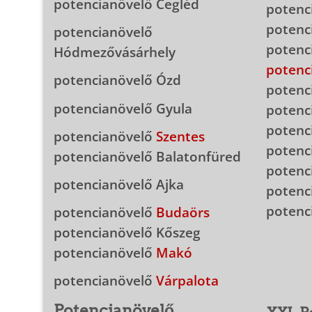
potencianövelő Cegléd
potenc
potenc
potencianövelő
potenc
Hódmezővásárhely
potenc
potencianövelő Ózd
potenc
potencianövelő Gyula
potenc
potenc
potencianövelő
Szentes
potenc
potencianövelő Balatonfüred
potenc
potencianövelő Ajka
potenc
potenc
potencianövelő
Budaörs
potencianövelő Kőszeg
potencianövelő
Makó
potencianövelő
Várpalota
Potencianövelő