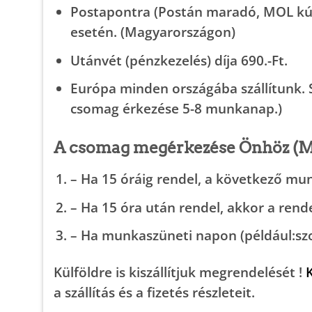
Postapontra (Postán maradó, MOL kút
esetén. (Magyarországon)
Utánvét (pénzkezelés) díja 690.-Ft.
Európa minden országába
szállítunk.
csomag érkezése 5-8 munkanap.)
A csomag megérkezése Önhöz
(M
– Ha 15 óráig rendel, a
következő mu
– Ha 15 óra után rendel, akkor a ren
– Ha munkaszüneti napon (például:sz
Külföldre is kiszállítjuk megrendelését !
a szállítás és a fizetés részleteit.