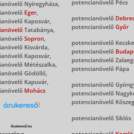
potencianövelő Pécs
ianövelő Nyíregyháza,
ianövelő
Eger
,
potencianövelő
Debre
ianövelő Kaposvár,
potencianövelő
Győr
ianövelő
Tatabánya,
ianövelő
Sopron
,
potencianövelő Kecsk
ianövelő Kisvárda,
potencianövelő
Budap
ianövelő Kaposvár,
potencianövelő Zalaeg
ianövelő Métészalka,
potencianövelő Pápa
ianövelő Gödöllő,
ianövelő Kapuvár,
potencianövelő Gyöng
ianövelő
Mohács
potencianövelő Nagyk
potencianövelő Kősze
potencianövelő Siklós
Árukereső.hu
potencianövelő
Komló