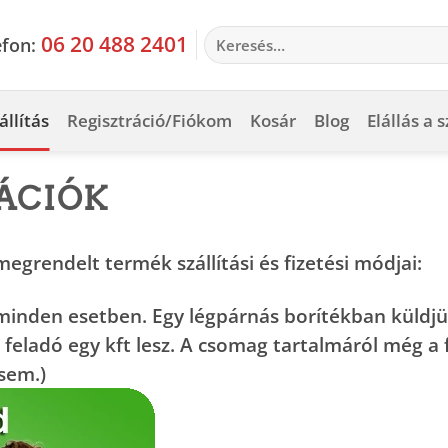
Keresés
06 20 488 2401
efon:
a
következőre:
állítás
Regisztráció/Fiókom
Kosár
Blog
Elállás a 
ÁCIÓK
megrendelt termék szállítási és fizetési módjai:
inden esetben. Egy légpárnás borítékban küldj
 feladó egy kft lesz. A csomag tartalmáról még a
sem.)