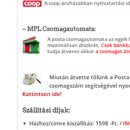
A
coop áruházakban
nyitvatartási 
– MPL Csomagautomata
:
A
posta csomagautomata
az egyik 
maximálisan diszkrét.
Csak bankkár
tudja átvenni akkor
a csomagot áts
Miután átvette tőlünk a Posta
csomagszám segítségével
nyo
Kattintson ide!
Szállítási díjak:
Házhoz/címre kiszállítás:
1598 -Ft. /
IN