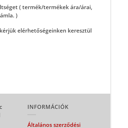
ltséget ( termék/termékek ára/árai,
ámla. )
kérjük elérhetőségeinken keresztül
c
INFORMÁCIÓK
d
Általános szerződési