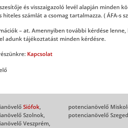
zesítője és visszaigazoló levél alapján minden kö
és hiteles számlát a csomag tartalmazza. ( ÁFA-s sz
ormációk
– at. Amennyiben további kérdése lenne, 
gel adunk tájékoztatást minden kérdésre.
 részünkre:
Kapcsolat
ianövelő
Siófok
,
potencianövelő Miskol
ianövelő Szolnok,
potencianövelő Szege
ianövelő Veszprém,