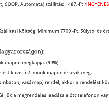
, COOP, Automata) szállítás:
1487.-Ft /
INGYENES
 Szállítási költség: Minimum
7700 -Ft.
Súlytól és ér
agyarországon)
:
nkanapon
megkapja. (99%)
delést követő
2. munkanapon
érkezik meg.
ombaton, vasárnap) rendel, akkor a rendelést k
K
érjük a megrendelés leadása előtt telefonon va