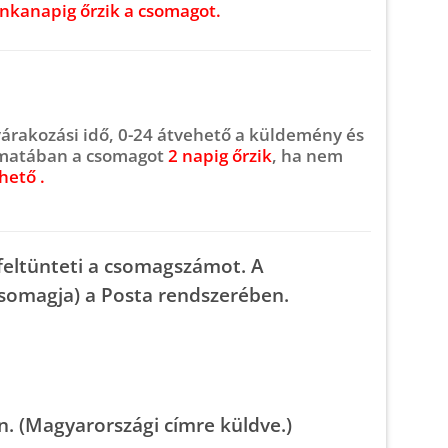
nkanapig őrzik a csomagot.
várakozási idő, 0-24 átvehető a küldemény és
matában a csomagot
2 napig őrzik
, ha nem
hető .
feltünteti a csomagszámot. A
somagja) a Posta rendszerében.
tén. (Magyarországi címre küldve.)