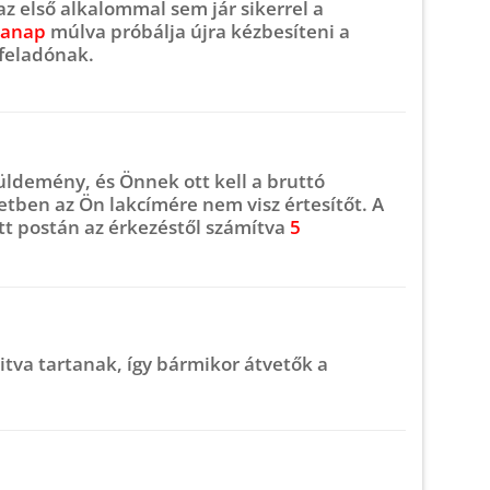
z első alkalommal sem jár sikerrel a
kanap
múlva próbálja újra kézbesíteni a
 feladónak.
ldemény, és Önnek ott kell a bruttó
etben az Ön lakcímére nem visz értesítőt. A
tt postán az érkezéstől számítva
5
itva tartanak, így bármikor átvetők a