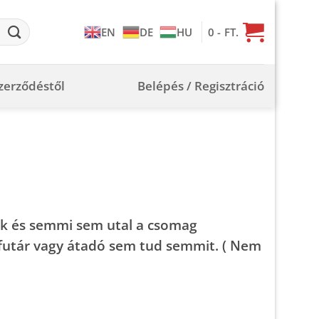
0
- FT.
EN
DE
HU
szerződéstől
Belépés / Regisztráció
ük és semmi sem utal a csomag
 futár vagy átadó sem tud semmit. ( Nem