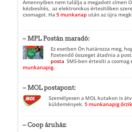
Amennyiben nem találja a megadott címen Önt 
kézbesítés, az elektronikus értesítőben sze
csomagot. Ha
5 munkanap
után az újra megkí
– MPL Postán maradó:
Ez esetben Ön határozza meg, ho
fizetendő összeget átadnia a post
posta
SMS-ben értesíti a csomag é
munkanapig.
– MOL postapont
:
Személyesen a
MOL kutakon
is át
küldemények.
5 munkanapig őrzik
– Coop áruház
: