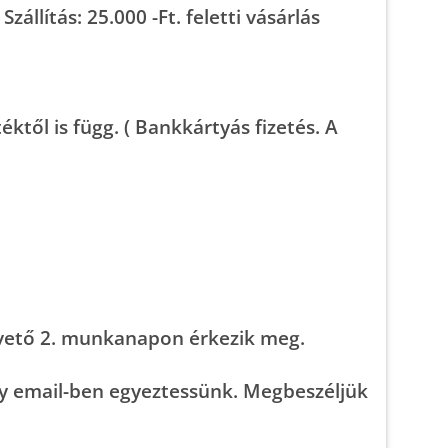
Szállítás: 25.000 -Ft. feletti vásárlás
téktől is függ
.
( Bankkártyás fizetés. A
övető
2. munkanapon
érkezik meg.
gy email-ben egyeztessünk. Megbeszéljük