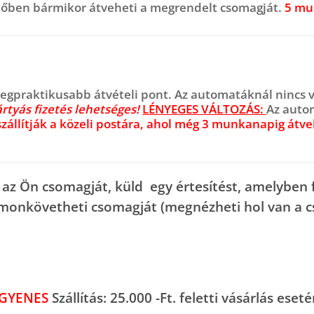
időben bármikor átveheti a megrendelt csomagját.
5 mu
legpraktikusabb átvételi pont. Az automatáknál nincs 
tyás fizetés lehetséges!
LÉNYEGES VÁLTOZÁS:
Az auto
zállítják a közeli postára, ahol még 3 munkanapig átve
 az Ön csomagját, küld egy értesítést, amelyben 
monkövetheti csomagját
(megnézheti hol van a c
GYENES
Szállítás: 25.000 -Ft. feletti vásárlás ese