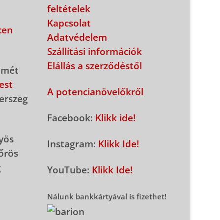
feltételek
Kapcsolat
cen
Adatvédelem
Szállítási információk
Elállás a szerződéstől
emét
est
A potencianövelőkről
erszeg
Facebook:
Klikk ide!
yös
Instagram:
Klikk Ide!
őrös
g
YouTube:
Klikk Ide!
Nálunk bankkártyával is fizethet!