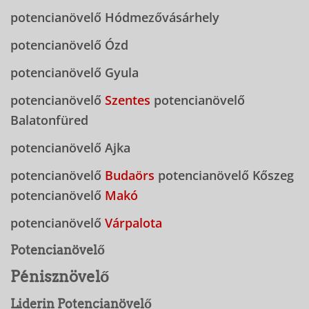
potencianövelő Hódmezővásárhely
potencianövelő Ózd
potencianövelő Gyula
potencianövelő
Szentes
potencianövelő
Balatonfüred
potencianövelő Ajka
potencianövelő
Budaörs
potencianövelő Kőszeg
potencianövelő
Makó
potencianövelő
Várpalota
Potencianövelő
Pénisznövelő
Liderin Potencianövelő