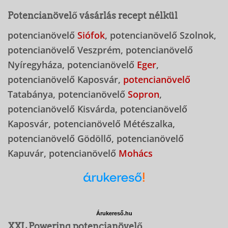
Potencianövelő vásárlás recept nélkül
potencianövelő
Siófok
, potencianövelő Szolnok,
potencianövelő Veszprém, potencianövelő
Nyíregyháza, potencianövelő
Eger
,
potencianövelő Kaposvár,
potencianövelő
Tatabánya, potencianövelő
Sopron
,
potencianövelő Kisvárda, potencianövelő
Kaposvár, potencianövelő Métészalka,
potencianövelő Gödöllő, potencianövelő
Kapuvár, potencianövelő
Mohács
Árukereső.hu
XXL Powering potencianövelő