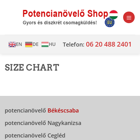
Skip
to
content
06 20 488 2401
Telefon:
EN
DE
HU
SIZE CHART
potencianövelő
Békéscsaba
potencianövelő Nagykanizsa
potencianövelő Cegléd