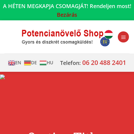
A HÉTEN MEGKAPJA CSOMAGJÁT! Rendeljen most!
Bezárás
Skip
to
content
06 20 488 2401
Telefon:
EN
DE
HU