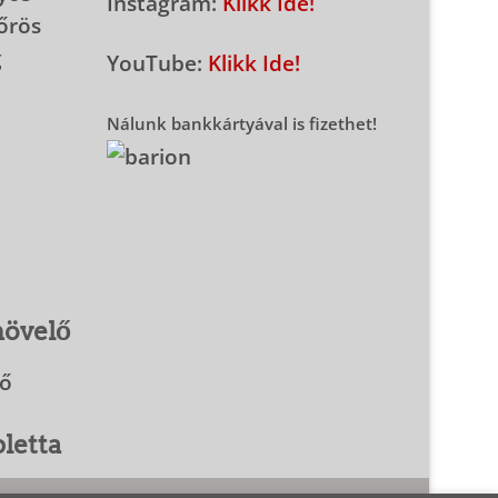
Instagram:
Klikk Ide!
őrös
g
YouTube:
Klikk Ide!
Nálunk bankkártyával is fizethet!
növelő
lő
letta