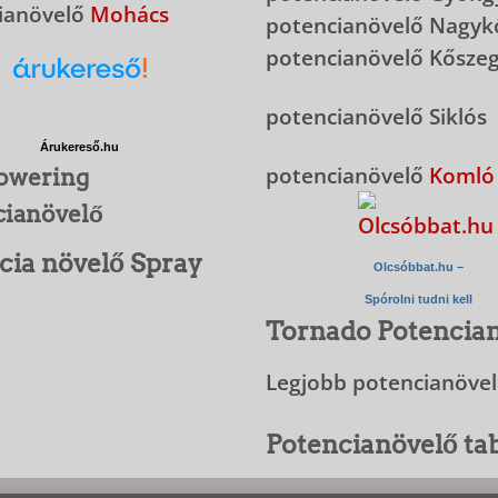
ianövelő
Mohács
potencianövelő Nagyk
potencianövelő Kősze
potencianövelő Siklós
Árukereső.hu
potencianövelő
Komló
owering
cianövelő
cia növelő Spray
Olcsóbbat.hu –
Spórolni tudni kell
Tornado Potencia
Legjobb potencianöve
Potencianövelő tab