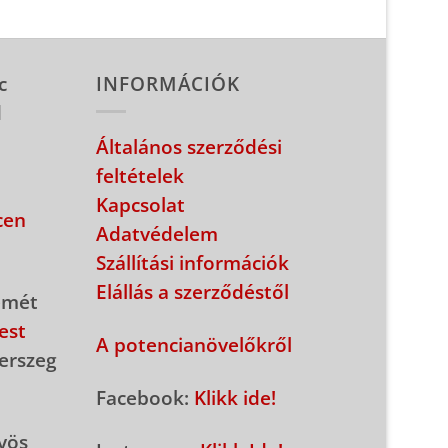
c
INFORMÁCIÓK
d
Általános szerződési
feltételek
Kapcsolat
cen
Adatvédelem
Szállítási információk
Elállás a szerződéstől
emét
est
A potencianövelőkről
erszeg
Facebook:
Klikk ide!
yös