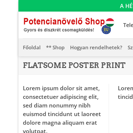
A HÉ
Skip
to
Tel
content
Főoldal
** Shop
Hogyan rendelhetek?
Sz
FLATSOME POSTER PRINT
Lorem ipsum dolor sit amet,
Lorem
consectetuer adipiscing elit,
tinci
sed diam nonummy nibh
euismod tincidunt ut laoreet
dolore magna aliquam erat
volutpat.