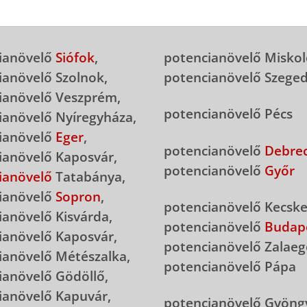
ianövelő
Siófok
,
potencianövelő Miskol
ianövelő Szolnok,
potencianövelő Szege
ianövelő Veszprém,
potencianövelő Pécs
ianövelő Nyíregyháza,
ianövelő
Eger
,
potencianövelő
Debre
ianövelő Kaposvár,
potencianövelő
Győr
ianövelő
Tatabánya,
ianövelő
Sopron
,
potencianövelő Kecsk
ianövelő Kisvárda,
potencianövelő
Budap
ianövelő Kaposvár,
potencianövelő Zalaeg
ianövelő Métészalka,
potencianövelő Pápa
ianövelő Gödöllő,
ianövelő Kapuvár,
potencianövelő Gyöng