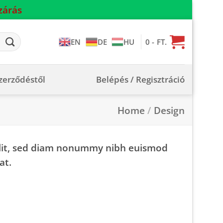
zárás
0
- FT.
EN
DE
HU
szerződéstől
Belépés / Regisztráció
Home
/
Design
 elit, sed diam nonummy nibh euismod
at.