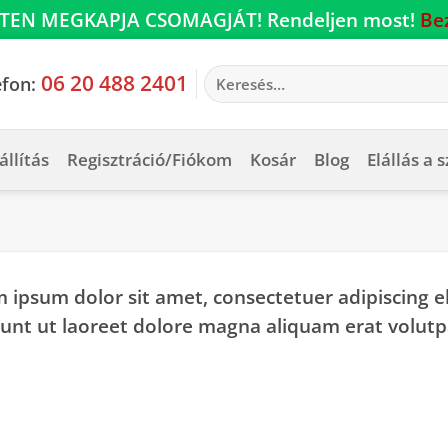
TEN MEGKAPJA CSOMAGJÁT! Rendeljen most!
Be
Keresés
06 20 488 2401
efon:
a
következőre:
állítás
Regisztráció/Fiókom
Kosár
Blog
Elállás a 
 ipsum dolor sit amet, consectetuer adipiscing
dunt ut laoreet dolore magna aliquam erat volutp