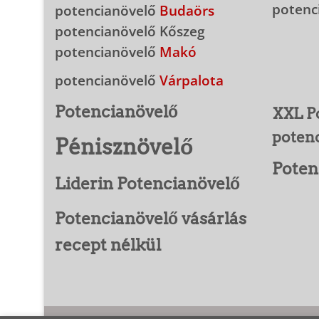
potenc
potencianövelő
Budaörs
potencianövelő Kőszeg
potencianövelő
Makó
potencianövelő
Várpalota
Potencianövelő
XXL P
poten
Pénisznövelő
Poten
Liderin Potencianövelő
Potencianövelő vásárlás
recept nélkül