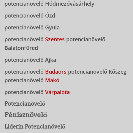
potencianövelő Hódmezővásárhely
potencianövelő Ózd
potencianövelő Gyula
potencianövelő
Szentes
potencianövelő
Balatonfüred
potencianövelő Ajka
potencianövelő
Budaörs
potencianövelő Kőszeg
potencianövelő
Makó
potencianövelő
Várpalota
Potencianövelő
Pénisznövelő
Liderin Potencianövelő