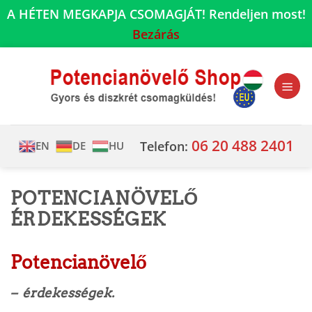
A HÉTEN MEGKAPJA CSOMAGJÁT! Rendeljen most!
Bezárás
Skip
to
content
06 20 488 2401
Telefon:
EN
DE
HU
POTENCIANÖVELŐ
ÉRDEKESSÉGEK
Potencianövelő
– érdekességek.