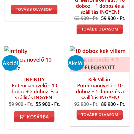
price
price
doboz + 1 doboz és a
was:
is:
TOVÁBB OLVASOM
23
21
szállítás INGYEN!
250 -
590 -
Original
Cur
63 900
- Ft.
59 900
- Ft.
Ft..
Ft..
price
pri
was:
is:
TOVÁBB OLVASOM
63
59
900 -
900 
Ft..
Ft..
Akció!
Akció!
ELFOGYOTT
INFINITY
Kék Villám
Potencianövelő – 10
Potencianövelő – 10
doboz + 2 doboz és a
doboz + 1 doboz és a
szállítás INGYEN!
szállítás INGYEN!
Original
Current
Original
Cur
59 900
- Ft.
55 900
- Ft.
92 900
- Ft.
89 900
- Ft.
price
price
price
pri
was:
is:
was:
is:
TOVÁBB OLVASOM
KOSÁRBA
59
55
92
89
900 -
900 -
900 -
900 
Ft..
Ft..
Ft..
Ft..