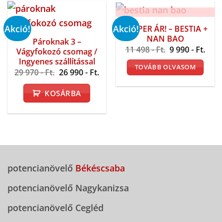
ELFOGYOTT
Akció!
Akció!
SZUPER ÁR! – BESTIA +
NAN BAO
Pároknak 3 –
Original
Curr
11 498
- Ft.
9 990
- Ft.
Vágyfokozó csomag /
price
pric
Ingyenes szállítással
was:
is:
TOVÁBB OLVASOM
11
9
Original
Current
29 970
- Ft.
26 990
- Ft.
498 -
990 
price
price
Ft..
Ft..
was:
is:
KOSÁRBA
29
26
970 -
990 -
Ft..
Ft..
potencianövelő
Békéscsaba
potencianövelő Nagykanizsa
potencianövelő Cegléd