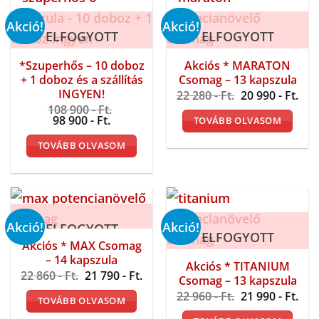
Akció!
Akció!
ELFOGYOTT
ELFOGYOTT
*Szuperhős – 10 doboz
Akciós * MARATON
+ 1 doboz és a szállítás
Csomag – 13 kapszula
INGYEN!
Original
Cur
22 280
- Ft.
20 990
- Ft.
price
pri
108 900
- Ft.
was:
is:
Original
Current
98 900
- Ft.
TOVÁBB OLVASOM
22
20
price
price
280 -
990 
was:
is:
TOVÁBB OLVASOM
Ft..
Ft..
108
98
900 -
900 -
Ft..
Ft..
Akció!
Akció!
ELFOGYOTT
ELFOGYOTT
Akciós * MAX Csomag
– 14 kapszula
Akciós * TITANIUM
Original
Current
22 860
- Ft.
21 790
- Ft.
Csomag – 13 kapszula
price
price
Original
Cur
was:
is:
22 960
- Ft.
21 990
- Ft.
TOVÁBB OLVASOM
price
pri
22
21
was:
is:
860 -
790 -