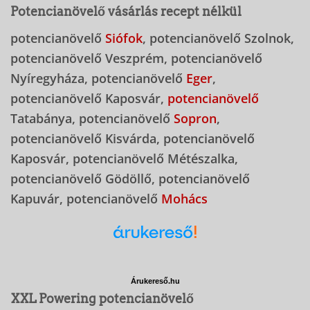
Potencianövelő vásárlás recept nélkül
potencianövelő
Siófok
, potencianövelő Szolnok,
potencianövelő Veszprém, potencianövelő
Nyíregyháza, potencianövelő
Eger
,
potencianövelő Kaposvár,
potencianövelő
Tatabánya, potencianövelő
Sopron
,
potencianövelő Kisvárda, potencianövelő
Kaposvár, potencianövelő Métészalka,
potencianövelő Gödöllő, potencianövelő
Kapuvár, potencianövelő
Mohács
Árukereső.hu
XXL Powering potencianövelő