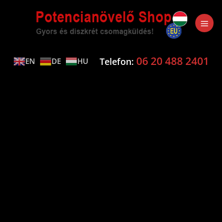
Skip
to
content
06 20 488 2401
Telefon:
EN
DE
HU