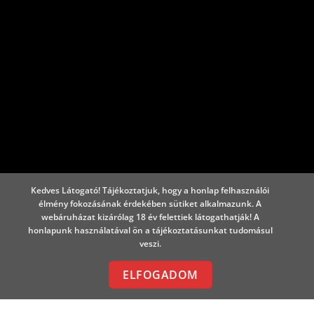
Kedves Látogató! Tájékoztatjuk, hogy a honlap felhasználói
élmény fokozásának érdekében sütiket alkalmazunk. A
webáruházat kizárólag 18 év felettiek látogathatják! A
honlapunk használatával ön a tájékoztatásunkat tudomásul
veszi.
Free Shipping all products above 99$
ELFOGADOM
New products added everyday