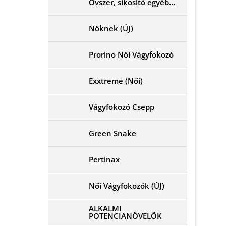
Óvszer, síkosító egyéb...
Nőknek (ÚJ)
Prorino Női Vágyfokozó
Exxtreme (Női)
Vágyfokozó Csepp
Green Snake
Pertinax
Női Vágyfokozók (ÚJ)
ALKALMI
POTENCIANÖVELŐK