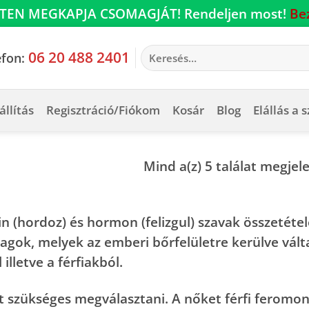
TEN MEGKAPJA CSOMAGJÁT! Rendeljen most!
Be
Keresés
06 20 488 2401
efon:
a
következőre:
állítás
Regisztráció/Fiókom
Kosár
Blog
Elállás a 
Mind a(z) 5 találat megjel
n (hordoz) és hormon (felizgul) szavak összetéte
agok, melyek az emberi bőrfelületre kerülve vált
illetve a férfiakból.
 szükséges megválasztani. A nőket férfi feromon