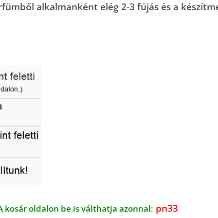
rfümből alkalmanként elég 2-3 fújás és a készítm
pn33
A kosár oldalon be is válthatja azonnal: