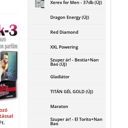
Xerex for Men - 37db (ÚJ)
Dragon Energy (ÚJ)
Red Diamond
XXL Powering
Szuper ár! - Bestia+Nan
Bao (ÚJ)
Gladiátor
TITÁN GÉL GOLD (ÚJ)
Maraton
ozó
tással
Szuper ár! - El Torito+Nan
Current
Ft.
Bao
price