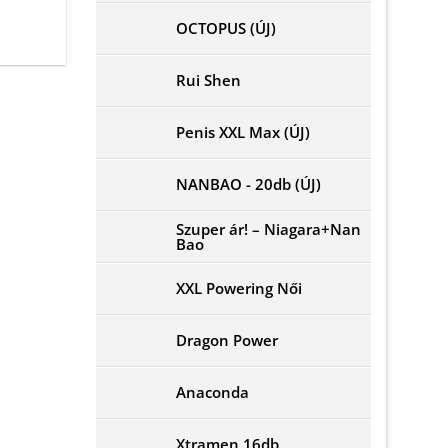
is:
26
OCTOPUS (ÚJ)
990 -
Ft..
Rui Shen
Penis XXL Max (ÚJ)
NANBAO - 20db (ÚJ)
Szuper ár! – Niagara+Nan
Bao
XXL Powering Női
Dragon Power
Anaconda
Xtramen 16db