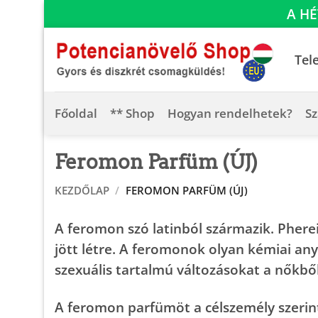
A HÉ
Skip
to
Tel
content
Főoldal
** Shop
Hogyan rendelhetek?
Sz
Feromon Parfüm (ÚJ)
KEZDŐLAP
/
FEROMON PARFÜM (ÚJ)
A feromon szó latinból származik. Pherei
jött létre. A feromonok olyan kémiai any
szexuális tartalmú változásokat a nőkből 
A feromon parfümöt a célszemély szerint