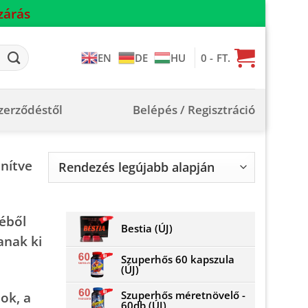
zárás
0
- FT.
EN
DE
HU
szerződéstől
Belépés / Regisztráció
Sorted
enítve
by
latest
léből
Bestia (ÚJ)
anak ki
Szuperhős 60 kapszula
(ÚJ)
Szuperhős méretnövelő -
ok, a
60db (ÚJ)