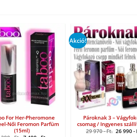
Akció!
oo For Her-Pheromone
Pároknak 3 – Vágyfok
eel-Női Feromon Parfüm
csomag / Ingyenes szállí
(15ml)
Original
29 970
- Ft.
26 990
- 
price