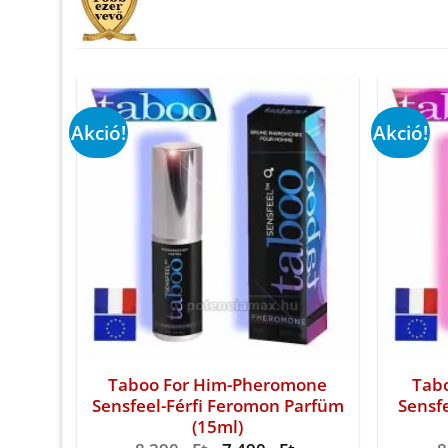
Akció!
Akció!
Taboo For Him-Pheromone
Tab
Sensfeel-Férfi Feromon Parfüm
Sensf
(15ml)