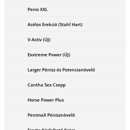
Penis XXL
Acélos Erekció (Stahl Hart)
V-Activ (ÚJ)
Exxtreme Power (ÚJ)
Larger Pénisz és Potencianövelő
Cantha Sex Csepp
Horse Power Plus
PenimaX Pénisznövelő
Erecta Késleltető Krém