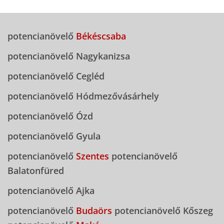
potencianövelő
Békéscsaba
potencianövelő Nagykanizsa
potencianövelő Cegléd
potencianövelő Hódmezővásárhely
potencianövelő Ózd
potencianövelő Gyula
potencianövelő
Szentes
potencianövelő
Balatonfüred
potencianövelő Ajka
potencianövelő
Budaörs
potencianövelő Kőszeg