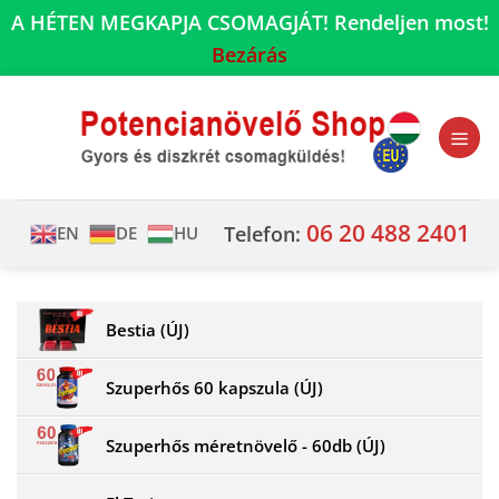
A HÉTEN MEGKAPJA CSOMAGJÁT! Rendeljen most!
Bezárás
Skip
to
content
06 20 488 2401
Telefon:
EN
DE
HU
Bestia (ÚJ)
Szuperhős 60 kapszula (ÚJ)
Szuperhős méretnövelő - 60db (ÚJ)