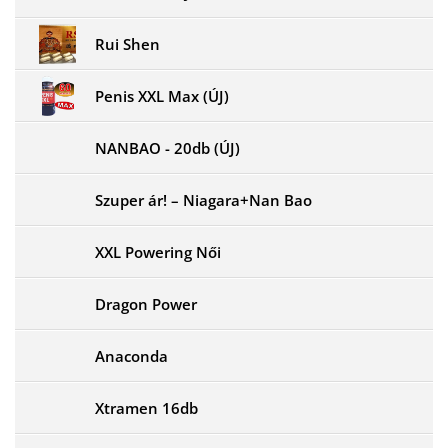
Rui Shen
Penis XXL Max (ÚJ)
NANBAO - 20db (ÚJ)
Szuper ár! – Niagara+Nan Bao
XXL Powering Női
Dragon Power
Anaconda
Xtramen 16db