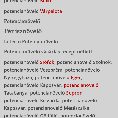
potencianövelő
Makó
potencianövelő
Várpalota
Potencianövelő
Pénisznövelő
Liderin Potencianövelő
Potencianövelő vásárlás recept nélkül
potencianövelő
Siófok
, potencianövelő Szolnok,
potencianövelő Veszprém, potencianövelő
Nyíregyháza, potencianövelő
Eger
,
potencianövelő Kaposvár,
potencianövelő
Tatabánya, potencianövelő
Sopron
,
potencianövelő Kisvárda, potencianövelő
Kaposvár, potencianövelő Métészalka,
potencianövelő Gödöllő, potencianövelő