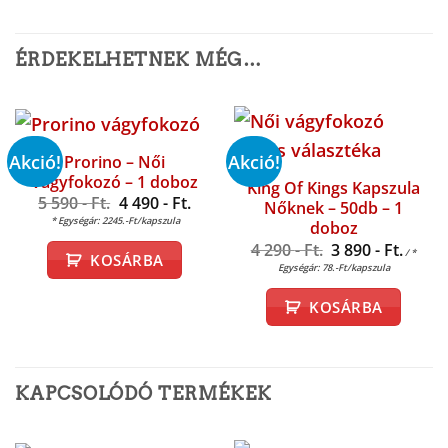
ÉRDEKELHETNEK MÉG…
Akció!
Akció!
Prorino – Női
Vágyfokozó – 1 doboz
King Of Kings Kapszula
Original
5 590
- Ft.
4 490
- Ft.
Nőknek – 50db – 1
Current
price
* Egységár: 2245.-Ft/kapszula
doboz
price
was:
is:
5
Original
Curre
4 290
- Ft.
3 890
- Ft.
/ *
KOSÁRBA
4
590 -
price
price
Egységár: 78.-Ft/kapszula
490 -
Ft..
was:
is:
Ft..
4
3
KOSÁRBA
290 -
890 -
Ft..
Ft..
KAPCSOLÓDÓ TERMÉKEK