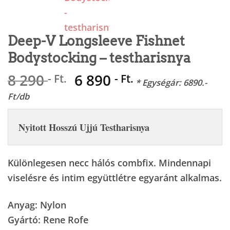
Deep-V Longsleeve Fishnet
Bodystocking – testharisnya
Original
Current
8 290
6 890
- Ft.
- Ft.
* Egységár: 6890.-
price
price
Ft/db
was:
is:
8
6
Nyitott Hosszú Ujjú Testharisnya
290 -
890 -
Ft..
Ft..
Különlegesen necc hálós combfix. Mindennapi
viselésre és intim együttlétre egyaránt alkalmas.
Anyag: Nylon
Gyártó: Rene Rofe