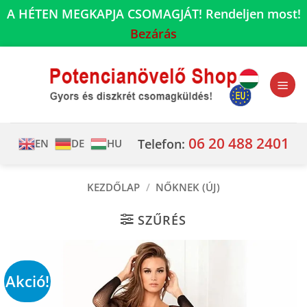
A HÉTEN MEGKAPJA CSOMAGJÁT! Rendeljen most!
Bezárás
Skip
to
content
06 20 488 2401
Telefon:
EN
DE
HU
KEZDŐLAP
/
NŐKNEK (ÚJ)
SZŰRÉS
Akció!