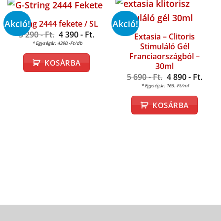
Akció!
Akció!
String 2444 fekete / SL
Original
5 290
- Ft.
4 390
- Ft.
Extasia – Clitoris
Current
price
* Egységár: 4390.-Ft/db
Stimuláló Gél
price
was:
is:
5
Franciaországból –
KOSÁRBA
4
290 -
30ml
390 -
Ft..
Original
5 690
- Ft.
4 890
- Ft.
Ft..
Current
price
* Egységár: 163.-Ft/ml
price
was:
is:
5
KOSÁRBA
4
690 -
890 -
Ft..
Ft..