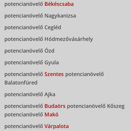
potencianövelő
Békéscsaba
potencianövelő Nagykanizsa
potencianövelő Cegléd
potencianövelő Hódmezővásárhely
potencianövelő Ózd
potencianövelő Gyula
potencianövelő
Szentes
potencianövelő
Balatonfüred
potencianövelő Ajka
potencianövelő
Budaörs
potencianövelő Kőszeg
potencianövelő
Makó
potencianövelő
Várpalota