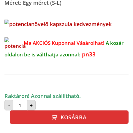
Méret: Egy méret (S-L)
Ma AKCIÓS Kuponnal Vásárolhat!
A kosár
pn33
oldalon be is válthatja azonnal:
Raktáron! Azonnal szállítható.
Deep-V Longsleeve Fishnet Bodystocking - testha
-
+
KOSÁRBA