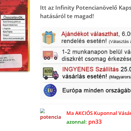
Itt az
Infinity Potencianövelő Kap
hatásáról te magad!
Ma AKCIÓS Kuponnal Vásá
pn33
azonnal: