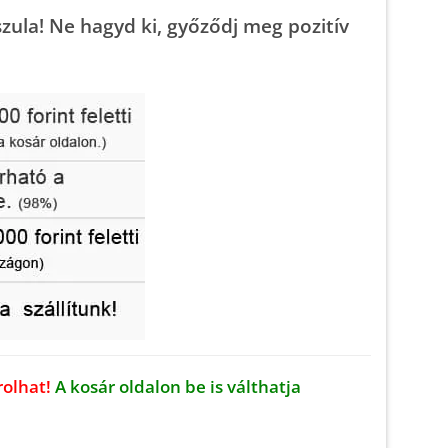
szula
! Ne hagyd ki, győződj meg pozitív
rolhat!
A kosár oldalon be is válthatja