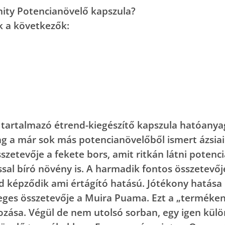
nity Potencianövelő kapszula?
k a következők:
artalmazó étrend-kiegészítő kapszula hatóanyag
yag a már sok más potencianövelőből ismert ázsia
szetevője a fekete bors, amit ritkán látni poten
ssal bíró növény is. A harmadik fontos összetevője
 képződik ami értágító hatású. Jótékony hatása m
leges összetevője a Muira Puama. Ezt a „terméken
ozása. Végül de nem utolsó sorban, egy igen külö