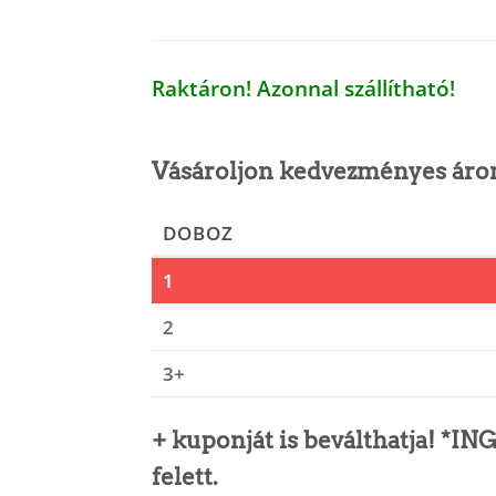
Raktáron! Azonnal szállítható!
Vásároljon kedvezményes áron! 
DOBOZ
1
2
3+
+ kuponját is beválthatja! *IN
felett.