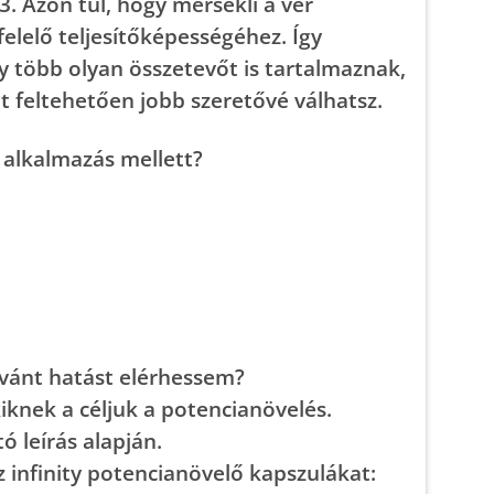
 Azon túl, hogy mérsékli a vér
felelő teljesítőképességéhez. Így
y több olyan összetevőt is tartalmaznak,
 feltehetően jobb szeretővé válhatsz.
 alkalmazás mellett?
ívánt hatást elérhessem?
kiknek a céljuk a potencianövelés.
 leírás alapján.
infinity potencianövelő kapszulákat: