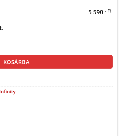
- Ft.
5 590
t.
z mennyiség
KOSÁRBA
Infinity