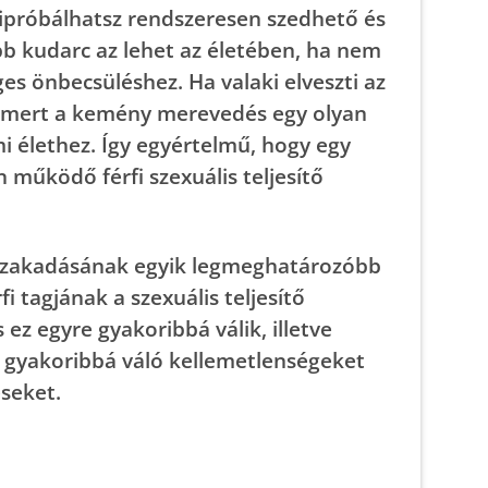
ipróbálhatsz rendszeresen szedhető és
obb kudarc az lehet az életében, ha nem
es önbecsüléshez. Ha valaki elveszti az
is, mert a kemény merevedés egy olyan
 élethez. Így egyértelmű, hogy egy
űködő férfi szexuális teljesítő
gszakadásának egyik legmeghatározóbb
 tagjának a szexuális teljesítő
z egyre gyakoribbá válik, illetve
e gyakoribbá váló kellemetlenségeket
éseket.