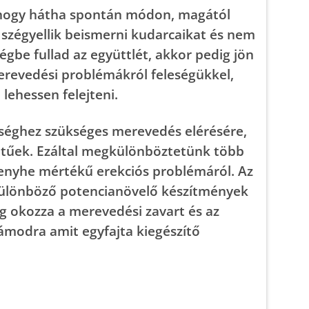
k, hogy hátha spontán módon, magától
szégyellik beismerni kudarcaikat és nem
égbe fullad az együttlét, akkor pedig jön
erevedési problémákról feleségükkel,
lehessen felejteni.
nységhez szükséges merevedés elérésére,
edetűek. Ezáltal megkülönböztetünk több
y enyhe mértékű erekciós problémáról. Az
különböző potencianövelő készítmények
g okozza a merevedési zavart és az
zámodra amit egyfajta kiegészítő