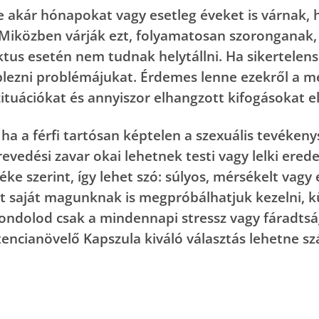
ége akár hónapokat vagy esetleg éveket is várna
iközben várják ezt, folyamatosan szoronganak, 
aktus esetén nem tudnak helytállni. Ha sikertelens
plezni problémájukat. Érdemes lenne ezekről a m
ituációkat és annyiszor elhangzott kifogásokat el 
ha a férfi tartósan képtelen a szexuális tevéke
revedési zavar okai lehetnek testi vagy lelki er
ke szerint, így lehet szó: súlyos, mérsékelt vag
t saját magunknak is megpróbálhatjuk kezelni, 
ondolod csak a mindennapi stressz vagy fáradtsá
tencianövelő Kapszula kiváló választás lehetne s