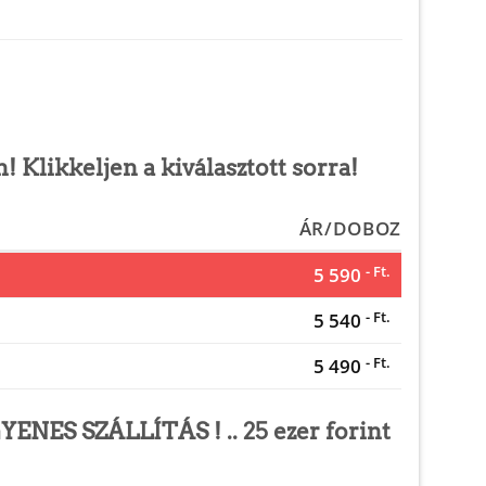
Klikkeljen a kiválasztott sorra!
ÁR/DOBOZ
5 590
- Ft.
5 540
- Ft.
5 490
- Ft.
GYENES SZÁLLÍTÁS ! .. 25 ezer forint