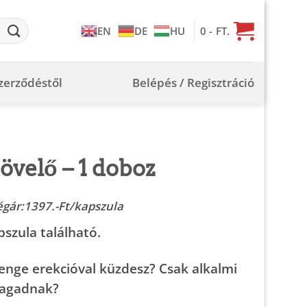
0
- FT.
EN
DE
HU
szerződéstől
Belépés / Regisztráció
velő – 1 doboz
rent
égár:1397.-Ft/kapszula
e
szula található.
enge erekcióval küzdesz? Csak alkalmi
-
magadnak?