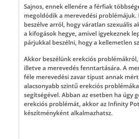
Sajnos, ennek ellenére a férfiak többs
megoldódik a merevedési problémájuk. M
beszélve arról, hogy váratlan szexuális 
a kifogások hegye, amivel igyekeznek le
párjukkal beszélni, hogy a kellemetlen sz
Akkor beszélünk erekciós problémákról, 
illetve a merevedés fenntartására. A me
féle merevedési zavar típust annak mérté
alacsonyabb szintű erekciós problémáka
segítségével. Abban az esetben ha úgy g
erekciós problémát, akkor az Infinity Po
készítményként alkalmazhatsz.