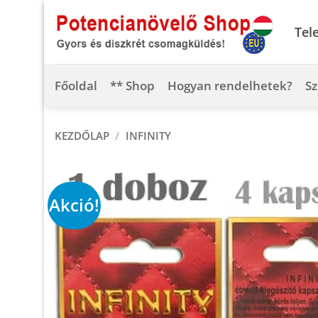
Skip
to
Tel
content
Főoldal
** Shop
Hogyan rendelhetek?
Sz
KEZDŐLAP
/
INFINITY
Akció!