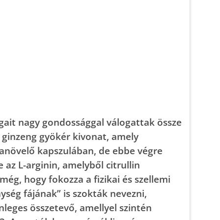
ait nagy gondossággal válogattak össze
i ginzeng gyökér kivonat, amely
cianövelő kapszulában, de ebbe végre
 az L-arginin, amelyből citrullin
ég, hogy fokozza a fizikai és szellemi
ység fájának” is szokták nevezni,
nleges összetevő, amellyel szintén