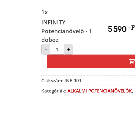
1
x
INFINITY
- F
5 590
Potencianövelő - 1
doboz
INFINITY Potencianövelő - 1 dobo
-
+
Cikkszám:
INF-001
Kategóriák:
ALKALMI POTENCIANÖVELŐK
,