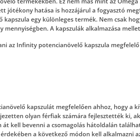
növelő termékekben. Ez nem más mint az Omega 3.
tett jótékony hatása is hozzájárul a fogyasztó meg
elő kapszula egy különleges termék. Nem csak hog
y mennyiségben. A kapszulák alkalmazása mellett
ani az Infinity potencianövelő kapszula megfelelő
ncianövelő kapszulát megfelelően ahhoz, hogy a k
jezetten olyan férfiak számára fejlesztették ki, a
át kell bevenni a csomagolás hátoldalán található
rdekében a következő módon kell alkalmazni az 