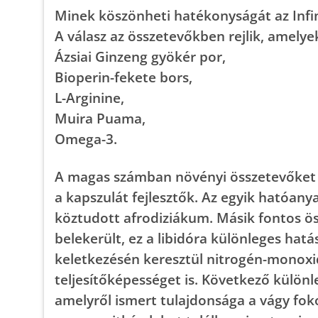
Minek köszönheti hatékonyságát az Infi
A válasz az összetevőkben rejlik, amelye
Ázsiai Ginzeng gyökér por,
Bioperin-fekete bors,
L-Arginine,
Muira Puama,
Omega-3.
A magas számban növényi összetevőket t
a kapszulát fejlesztők. Az egyik hatóan
köztudott afrodiziákum. Másik fontos ös
belekerült, ez a libidóra különleges hatá
keletkezésén keresztül nitrogén-monoxid
teljesítőképességet is. Következő külön
amelyről ismert tulajdonsága a vágy fok