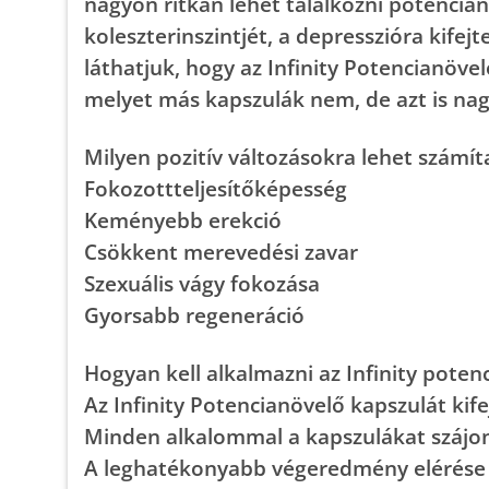
nagyon ritkán lehet találkozni potencia
koleszterinszintjét, a depresszióra kifej
láthatjuk, hogy az Infinity Potencianöv
melyet más kapszulák nem, de azt is nag
Milyen pozitív változásokra lehet számít
Fokozottteljesítőképesség
Keményebb erekció
Csökkent merevedési zavar
Szexuális vágy fokozása
Gyorsabb regeneráció
Hogyan kell alkalmazni az Infinity pote
Az Infinity Potencianövelő kapszulát kife
Minden alkalommal a kapszulákat szájon 
A leghatékonyabb végeredmény elérése é