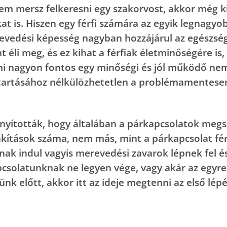
em mersz felkeresni egy szakorvost, akkor még k
at is. Hiszen egy férfi számára az egyik legnagy
revedési képesség nagyban hozzájárul az egészség
t éli meg, és ez kihat a férfiak életminőségére 
 nagyon fontos egy minőségi és jól működő nemi
rtásához nélkülözhetetlen a problémamentesen m
onyították, hogy általában a párkapcsolatok me
kítások száma, nem más, mint a párkapcsolat férfi
k indul vagyis merevedési zavarok lépnek fel és e
pcsolatunknak ne legyen vége, vagy akár az egyr
nk előtt, akkor itt az ideje megtenni az első lép