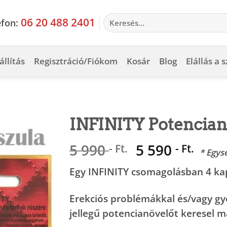
Keresés
06 20 488 2401
efon:
a
következőre:
állítás
Regisztráció/Fiókom
Kosár
Blog
Elállás a 
INFINITY Potencianö
Original
Cur
5 990
5 590
- Ft.
- Ft.
* Egys
price
pric
Egy INFINITY csomagolásban 4 kap
was:
is:
5
5
Erekciós problémákkal és/vagy gy
990 -
590 
jellegű potencianövelőt keresel 
Ft..
Ft..