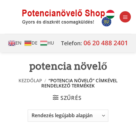
Skip
to
content
06 20 488 2401
Telefon:
EN
DE
HU
potencia növelő
KEZDŐLAP
/
“POTENCIA NÖVELŐ” CÍMKÉVEL
RENDELKEZŐ TERMÉKEK
SZŰRÉS