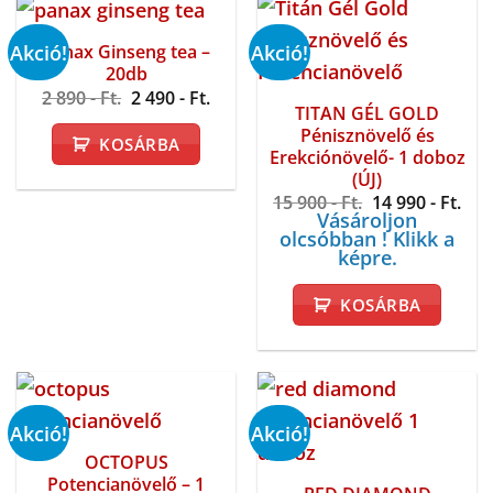
Akció!
Akció!
Panax Ginseng tea –
20db
Original
Current
2 890
- Ft.
2 490
- Ft.
TITAN GÉL GOLD
price
price
was:
is:
Pénisznövelő és
KOSÁRBA
2
2
Erekciónövelő- 1 doboz
890 -
490 -
(ÚJ)
Ft..
Ft..
Original
Cur
15 900
- Ft.
14 990
- Ft.
price
pri
Vásároljon
was:
is:
olcsóbban ! Klikk a
15
14
képre.
900 -
990 
Ft..
Ft..
KOSÁRBA
Akció!
Akció!
OCTOPUS
Potencianövelő – 1