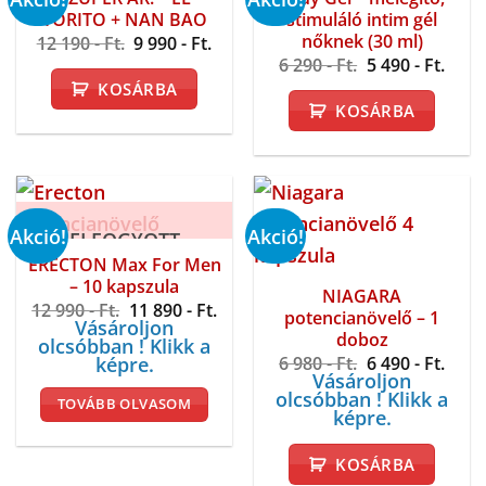
TORITO + NAN BAO
stimuláló intim gél
nőknek (30 ml)
Original
Current
12 190
- Ft.
9 990
- Ft.
price
price
Original
Curr
6 290
- Ft.
5 490
- Ft.
was:
is:
price
price
KOSÁRBA
12
9
was:
is:
190 -
990 -
KOSÁRBA
6
5
Ft..
Ft..
290 -
490 -
Ft..
Ft..
Akció!
Akció!
ELFOGYOTT
ERECTON Max For Men
– 10 kapszula
NIAGARA
Original
Current
12 990
- Ft.
11 890
- Ft.
potencianövelő – 1
price
price
Vásároljon
doboz
was:
is:
olcsóbban ! Klikk a
12
11
Original
Curr
képre.
6 980
- Ft.
6 490
- Ft.
990 -
890 -
price
price
Vásároljon
Ft..
Ft..
was:
is:
olcsóbban ! Klikk a
TOVÁBB OLVASOM
6
6
képre.
980 -
490 -
Ft..
Ft..
KOSÁRBA