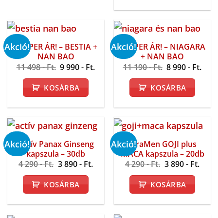
Akció!
Akció!
SZUPER ÁR! – BESTIA +
SZUPER ÁR! – NIAGARA
NAN BAO
+ NAN BAO
Original
Current
Original
Curr
11 498
- Ft.
9 990
- Ft.
11 190
- Ft.
8 990
- Ft.
price
price
price
pric
was:
is:
was:
is:
KOSÁRBA
KOSÁRBA
11
9
11
8
498 -
990 -
190 -
990 
Ft..
Ft..
Ft..
Ft..
Akció!
Akció!
Aktív Panax Ginseng
XtraMen GOJI plus
kapszula – 30db
MACA kapszula – 20db
Original
Current
Original
Curr
4 290
- Ft.
3 890
- Ft.
4 290
- Ft.
3 890
- Ft.
price
price
price
price
was:
is:
was:
is:
KOSÁRBA
KOSÁRBA
4
3
4
3
290 -
890 -
290 -
890 -
Ft..
Ft..
Ft..
Ft..