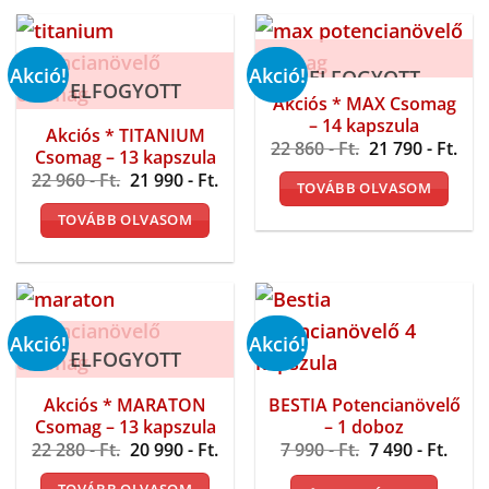
Akció!
Akció!
ELFOGYOTT
ELFOGYOTT
Akciós * MAX Csomag
– 14 kapszula
Akciós * TITANIUM
Original
Cur
22 860
- Ft.
21 790
- Ft.
Csomag – 13 kapszula
price
pri
Original
Current
22 960
- Ft.
21 990
- Ft.
was:
is:
TOVÁBB OLVASOM
price
price
22
21
was:
is:
860 -
790 
TOVÁBB OLVASOM
22
21
Ft..
Ft..
960 -
990 -
Ft..
Ft..
Akció!
Akció!
ELFOGYOTT
Akciós * MARATON
BESTIA Potencianövelő
Csomag – 13 kapszula
– 1 doboz
Original
Current
Original
Curr
22 280
- Ft.
20 990
- Ft.
7 990
- Ft.
7 490
- Ft.
price
price
price
price
was:
is:
was:
is: