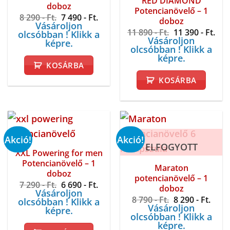
RED DIAMOND
doboz
Potencianövelő – 1
Original
Current
8 290
- Ft.
7 490
- Ft.
doboz
price
price
Vásároljon
Original
Cur
was:
is:
11 890
- Ft.
11 390
- Ft.
olcsóbban ! Klikk a
price
pri
8
7
Vásároljon
képre.
was:
is:
290 -
490 -
olcsóbban ! Klikk a
11
11
Ft..
Ft..
képre.
890 -
390 
KOSÁRBA
Ft..
Ft..
KOSÁRBA
Akció!
Akció!
ELFOGYOTT
XXL Powering for men
Potencianövelő – 1
Maraton
doboz
potencianövelő – 1
Original
Current
7 290
- Ft.
6 690
- Ft.
doboz
price
price
Vásároljon
Original
Curr
was:
is:
8 790
- Ft.
8 290
- Ft.
olcsóbban ! Klikk a
price
price
7
6
Vásároljon
képre.
was:
is:
290 -
690 -
olcsóbban ! Klikk a
8
8
Ft..
Ft..
képre.
790 -
290 -