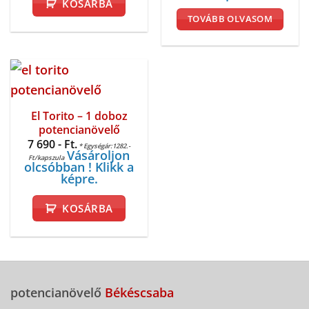
KOSÁRBA
Ft..
Ft..
TOVÁBB OLVASOM
El Torito – 1 doboz
potencianövelő
7 690
- Ft.
* Egységár:1282.-
Vásároljon
Ft/kapszula
olcsóbban ! Klikk a
képre.
KOSÁRBA
potencianövelő
Békéscsaba