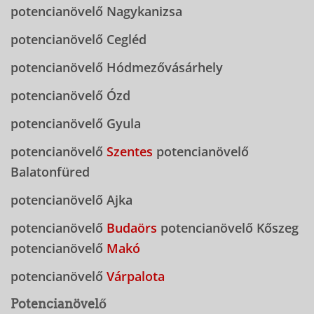
potencianövelő Nagykanizsa
potencianövelő Cegléd
potencianövelő Hódmezővásárhely
potencianövelő Ózd
potencianövelő Gyula
potencianövelő
Szentes
potencianövelő
Balatonfüred
potencianövelő Ajka
potencianövelő
Budaörs
potencianövelő Kőszeg
potencianövelő
Makó
potencianövelő
Várpalota
Potencianövelő