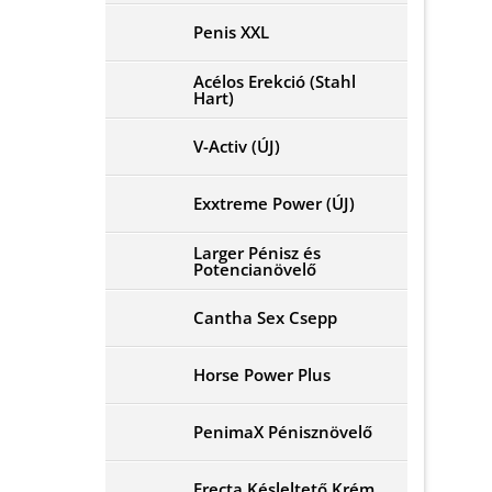
Penis XXL
Acélos Erekció (Stahl
Hart)
V-Activ (ÚJ)
Exxtreme Power (ÚJ)
Larger Pénisz és
Potencianövelő
Cantha Sex Csepp
Horse Power Plus
PenimaX Pénisznövelő
Erecta Késleltető Krém