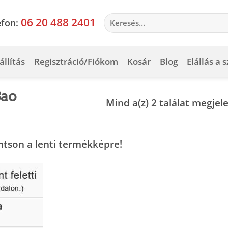
Keresés
06 20 488 2401
efon:
a
következőre:
állítás
Regisztráció/Fiókom
Kosár
Blog
Elállás a 
Bao
Mind a(z) 2 találat megjel
ntson a lenti termékképre!