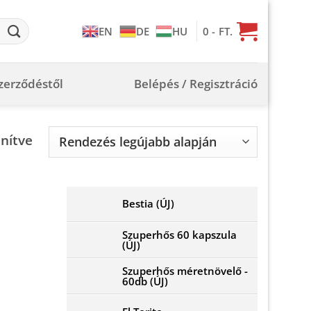
0
- FT.
EN
DE
HU
szerződéstől
Belépés / Regisztráció
Sorted
enítve
by
latest
Bestia (ÚJ)
Szuperhős 60 kapszula
(ÚJ)
Szuperhős méretnövelő -
60db (ÚJ)