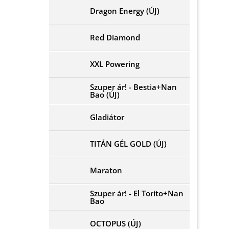
Dragon Energy (ÚJ)
Red Diamond
XXL Powering
Szuper ár! - Bestia+Nan
Bao (ÚJ)
Gladiátor
TITÁN GÉL GOLD (ÚJ)
Maraton
Szuper ár! - El Torito+Nan
Bao
OCTOPUS (ÚJ)