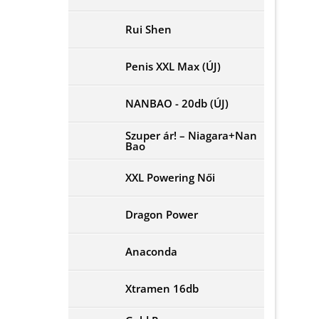
Rui Shen
Penis XXL Max (ÚJ)
NANBAO - 20db (ÚJ)
Szuper ár! – Niagara+Nan
Bao
XXL Powering Női
Dragon Power
Anaconda
Xtramen 16db