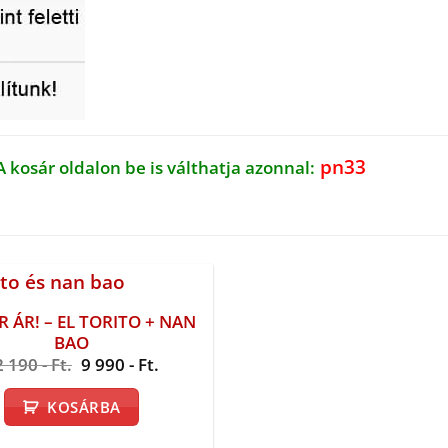
pn33
A kosár oldalon be is válthatja azonnal:
R ÁR! – EL TORITO + NAN
BAO
Original
Current
2 190
- Ft.
9 990
- Ft.
price
price
was:
is:
KOSÁRBA
12
9
190 -
990 -
Ft..
Ft..