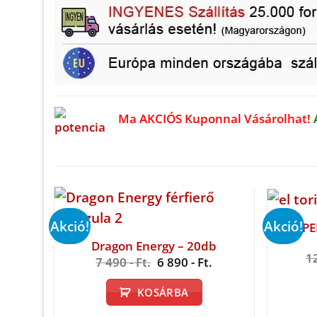
Ma AKCIÓS Kuponnal Vásárolhat!
Akció!
Akció!
SZUPE
Dragon Energy – 20db
1
Original
Current
7 490
- Ft.
6 890
- Ft.
price
price
was:
is:
KOSÁRBA
7
6
490 -
890 -