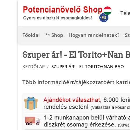
Skip
to
Tel
content
Főoldal
** Shop
Hogyan rendelhetek?
Sz
Szuper ár! - El Torito+Nan 
KEZDŐLAP
/
SZUPER ÁR! - EL TORITO+NAN BAO
Több információért/tájékoztatóért katti