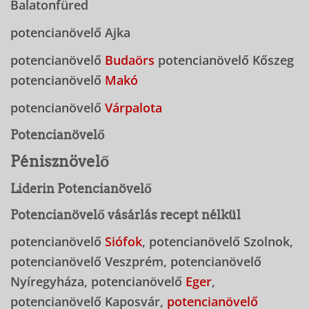
Balatonfüred
potencianövelő Ajka
potencianövelő
Budaörs
potencianövelő Kőszeg
potencianövelő
Makó
potencianövelő
Várpalota
Potencianövelő
Pénisznövelő
Liderin Potencianövelő
Potencianövelő vásárlás recept nélkül
potencianövelő
Siófok
, potencianövelő Szolnok,
potencianövelő Veszprém, potencianövelő
Nyíregyháza, potencianövelő
Eger
,
potencianövelő Kaposvár,
potencianövelő