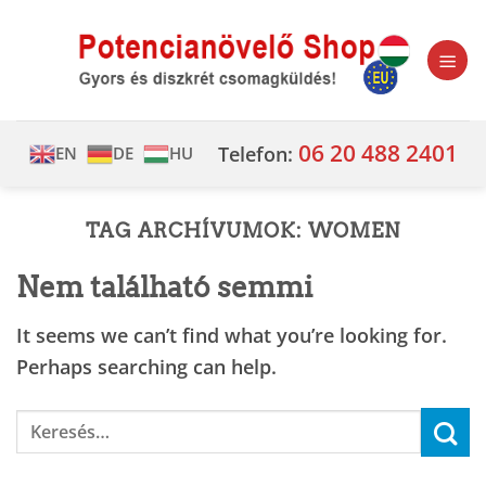
Skip
to
content
06 20 488 2401
Telefon:
EN
DE
HU
TAG ARCHÍVUMOK:
WOMEN
Nem található semmi
It seems we can’t find what you’re looking for.
Perhaps searching can help.