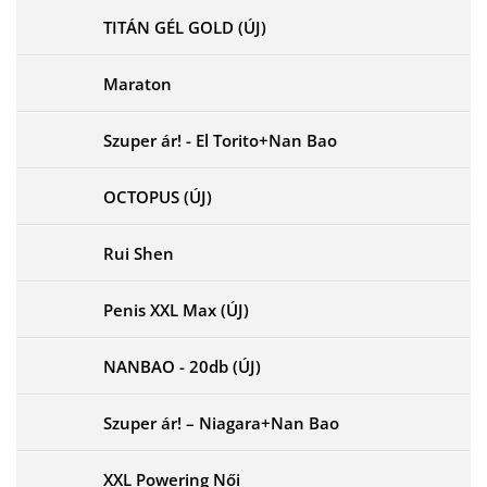
TITÁN GÉL GOLD (ÚJ)
Maraton
Szuper ár! - El Torito+Nan Bao
OCTOPUS (ÚJ)
Rui Shen
Penis XXL Max (ÚJ)
NANBAO - 20db (ÚJ)
Szuper ár! – Niagara+Nan Bao
XXL Powering Női