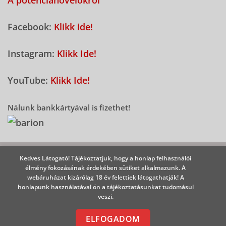
Facebook:
Klikk ide!
Instagram:
Klikk Ide!
YouTube:
Klikk Ide!
Nálunk bankkártyával is fizethet!
2026 - Potencianövelő Shop
Kedves Látogató! Tájékoztatjuk, hogy a honlap felhasználói
élmény fokozásának érdekében sütiket alkalmazunk. A
webáruházat kizárólag 18 év felettiek látogathatják! A
honlapunk használatával ön a tájékoztatásunkat tudomásul
veszi.
ELFOGADOM