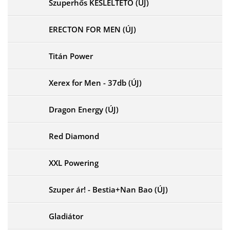
Szuperhős KÉSLELTETŐ (ÚJ)
ERECTON FOR MEN (ÚJ)
Titán Power
Xerex for Men - 37db (ÚJ)
Dragon Energy (ÚJ)
Red Diamond
XXL Powering
Szuper ár! - Bestia+Nan Bao (ÚJ)
Gladiátor