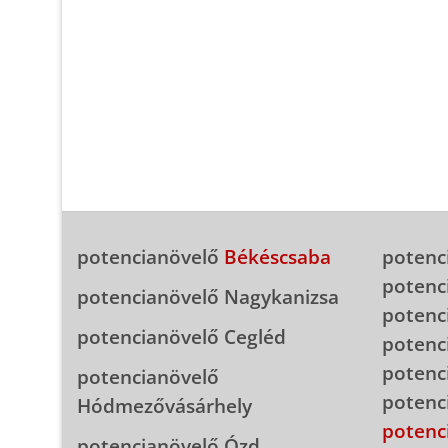
potencianövelő
Békéscsaba
potenc
potenc
potencianövelő Nagykanizsa
potenc
potencianövelő Cegléd
potenc
potenc
potencianövelő
potenc
Hódmezővásárhely
potenc
potencianövelő Ózd