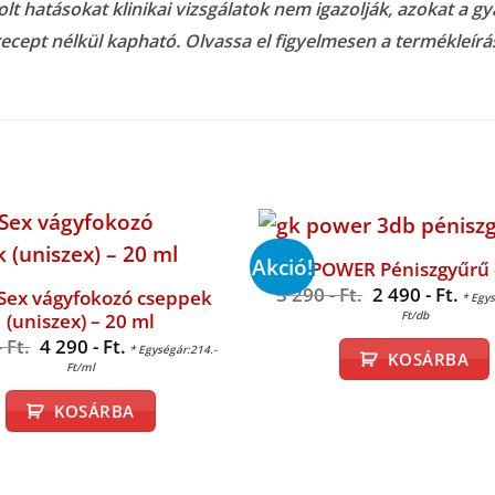
t hatásokat klinikai vizsgálatok nem igazolják, azokat a gyá
recept nélkül kapható. Olvassa el figyelmesen a termékleírást
Akció!
GK POWER Péniszgyűrű 
Original
Cur
3 290
- Ft.
2 490
- Ft.
Sex vágyfokozó cseppek
* Egys
price
pric
Ft/db
(uniszex) – 20 ml
was:
is:
Original
Current
3
2
- Ft.
4 290
- Ft.
* Egységár:214.-
KOSÁRBA
price
price
290 -
490 
Ft/ml
was:
is:
Ft..
Ft..
4
4
KOSÁRBA
690 -
290 -
Ft..
Ft..