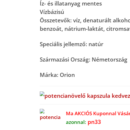
Íz- és illatanyag mentes
Ft..
Ft..
Vízbázisú
Összetevők: víz, denaturált alkohol
benzoát, nátrium-laktát, citromsa
Speciális jellemző: natúr
Származási Ország: Németország
Márka: Orion
Ma AKCIÓS Kuponnal Vásá
pn33
azonnal: