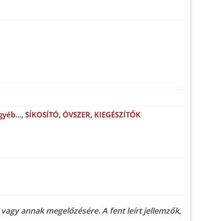
gyéb...
,
SÍKOSÍTÓ, ÓVSZER, KIEGÉSZÍTŐK
vagy annak megelőzésére. A fent leírt jellemzők,