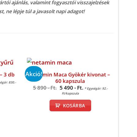
rtói ajánlás, valamint fogyasztói visszajelzések
, ne lépje túl a javasolt napi adagot!
Akció!
Akció!
Netamin Maca Gyökér kivonat –
– 3 db
60 kapszula
rent
égár: 830.-
e
Original
Current
5 890
- Ft.
5 490
- Ft.
* Egységár: 92.-
Ta
price
price
Ft/kapszula
was:
is:
Sens
-
5
5
KOSÁRBA
890 -
490 -
8 29
Ft..
Ft..