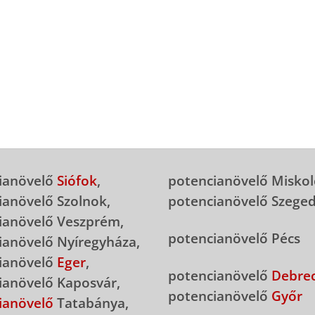
ianövelő
Siófok
,
potencianövelő Miskol
ianövelő Szolnok,
potencianövelő Szege
ianövelő Veszprém,
potencianövelő Pécs
ianövelő Nyíregyháza,
ianövelő
Eger
,
potencianövelő
Debre
ianövelő Kaposvár,
potencianövelő
Győr
ianövelő
Tatabánya,