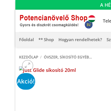
A HÉ
Skip
to
Tel
content
Főoldal
** Shop
Hogyan rendelhetek?
Sz
KEZDŐLAP
/
ÓVSZER, SÍKOSÍTÓ EGYÉB...
Akció!