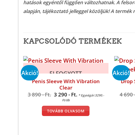
hatások egyéntől függően változhatnak. A felsorol
alapján, tájékoztató jelleggel közöljük! A termék 
KAPCSOLÓDÓ TERMÉKEK
Akció!
Akció!
ELFOGYOTT
Penis Sleeve With Vibration
Drop 
Clear
Original
Current
3 890
- Ft.
3 290
- Ft.
4 690
* Egységár:3290.-
price
price
Ft/db
was:
is:
3
3
TOVÁBB OLVASOM
890 -
290 -
Ft..
Ft..