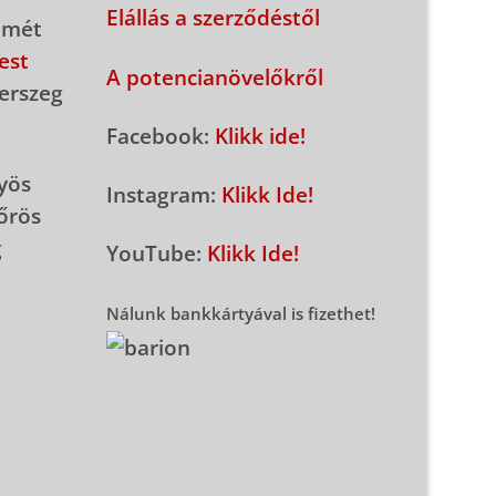
Elállás a szerződéstől
emét
est
A potencianövelőkről
erszeg
Facebook:
Klikk ide!
yös
Instagram:
Klikk Ide!
őrös
g
YouTube:
Klikk Ide!
Nálunk bankkártyával is fizethet!