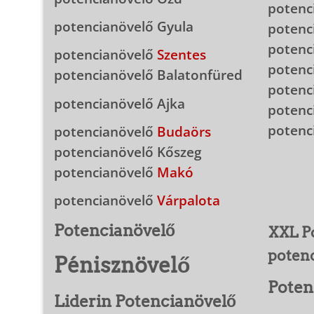
potenc
potencianövelő Gyula
potenc
potenc
potencianövelő
Szentes
potenc
potencianövelő Balatonfüred
potenc
potencianövelő Ajka
potenc
potenc
potencianövelő
Budaörs
potencianövelő Kőszeg
potencianövelő
Makó
potencianövelő
Várpalota
Potencianövelő
XXL P
poten
Pénisznövelő
Poten
Liderin Potencianövelő