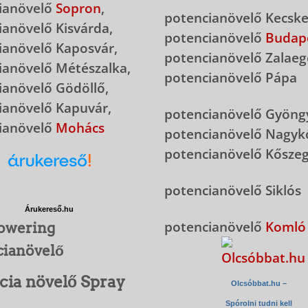
ianövelő
Sopron
,
potencianövelő Kecsk
ianövelő Kisvárda,
potencianövelő
Budap
ianövelő Kaposvár,
potencianövelő Zalaeg
ianövelő Métészalka,
potencianövelő Pápa
ianövelő Gödöllő,
ianövelő Kapuvár,
potencianövelő Gyöng
ianövelő
Mohács
potencianövelő Nagyk
potencianövelő Kősze
potencianövelő Siklós
Árukereső.hu
potencianövelő
Komló
owering
cianövelő
cia növelő Spray
Olcsóbbat.hu –
Spórolni tudni kell