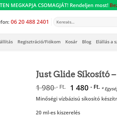
TEN MEGKAPJA CSOMAGJÁT! Rendeljen most!
Be
Keresés
06 20 488 2401
efon:
a
következőre:
állítás
Regisztráció/Fiókom
Kosár
Blog
Elállás a 
Just Glide Síkosító 
Original
Curr
1 980
1 480
- Ft.
- Ft.
* Egysé
price
pric
Minőségi vízbázisú síkosító készí
was:
is:
1
1
20 ml-es kiszerelés
980 -
480 -