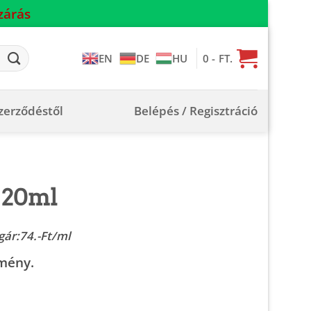
zárás
0
- FT.
EN
DE
HU
szerződéstől
Belépés / Regisztráció
– 20ml
ent
gár:74.-Ft/ml
e
tmény.