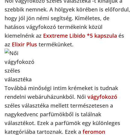
Női vágyfokozó széles választéka -t kínáljuk a
szebbik nemnek. A hölgyek körében is előfordul,
hogy jól jön némi segítség. Kíméletes, de
hatásos vágyfokozó termékeink közül
kiemelnénk az
Exxtreme Libido *5 kapszula
és
az
Elixir Plus
termékünket.
Továbbá minőségi intim krémeket is tudnak
rendelni webáruházunkból. Női
vágyfokozó
széles választéka mellett természetesen a
nagykedvenc parfümökből is találnak
választékot. Ezek a parfümök egy különleges
kategóriába tartoznak. Ezek a
feromon