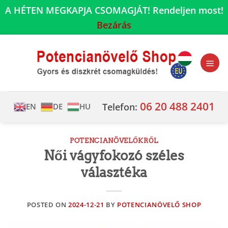
A HÉTEN MEGKAPJA CSOMAGJÁT! Rendeljen most!
Bezárás
Skip
to
content
06 20 488 2401
Telefon:
EN
DE
HU
POTENCIANÖVELŐKRŐL
Női vágyfokozó széles
választéka
POSTED ON
2024-12-21
BY
POTENCIANÖVELŐ SHOP