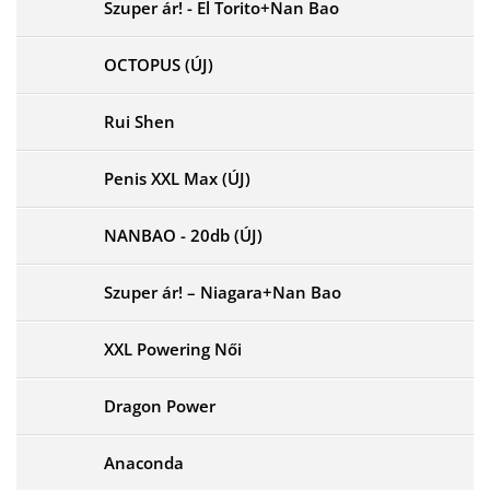
Szuper ár! - El Torito+Nan Bao
OCTOPUS (ÚJ)
Rui Shen
Penis XXL Max (ÚJ)
NANBAO - 20db (ÚJ)
Szuper ár! – Niagara+Nan Bao
XXL Powering Női
Dragon Power
Anaconda