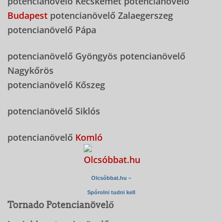
potencianövelő Kecskemét potencianövelő
Budapest
potencianövelő Zalaegerszeg
potencianövelő Pápa
potencianövelő Gyöngyös potencianövelő
Nagykőrös
potencianövelő Kőszeg
potencianövelő Siklós
potencianövelő
Komló
Olcsóbbat.hu –
Spórolni tudni kell
Tornado Potencianövelő