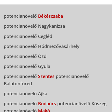
potencianövelő
Békéscsaba
potencianövelő Nagykanizsa
potencianövelő Cegléd
potencianövelő Hódmezővásárhely
potencianövelő Ózd
potencianövelő Gyula
potencianövelő
Szentes
potencianövelő
Balatonfüred
potencianövelő Ajka
potencianövelő
Budaörs
potencianövelő Kőszeg
potencianövelő
Makó