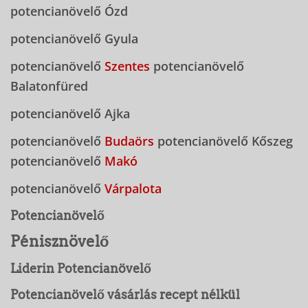
potencianövelő Ózd
potencianövelő Gyula
potencianövelő
Szentes
potencianövelő
Balatonfüred
potencianövelő Ajka
potencianövelő
Budaörs
potencianövelő Kőszeg
potencianövelő
Makó
potencianövelő
Várpalota
Potencianövelő
Pénisznövelő
Liderin Potencianövelő
Potencianövelő vásárlás recept nélkül