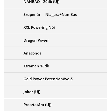
NANBAO - 20db (ÚJ)
Szuper ár! – Niagara+Nan Bao
XXL Powering Női
Dragon Power
Anaconda
Xtramen 16db
Gold Power Potencianövelő
Joker (ÚJ)
Prosztatára (ÚJ)