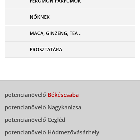
FEROMON PARFÜMOK
NŐKNEK
MACA, GINZENG, TEA ..
PROSZTATÁRA
potencianövelő
Békéscsaba
potencianövelő Nagykanizsa
potencianövelő Cegléd
potencianövelő Hódmezővásárhely