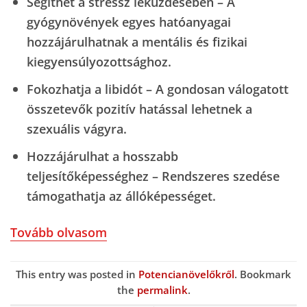
Segíthet a stressz leküzdésében
– A
gyógynövények egyes hatóanyagai
hozzájárulhatnak a mentális és fizikai
kiegyensúlyozottsághoz.
Fokozhatja a libidót
– A gondosan válogatott
összetevők pozitív hatással lehetnek a
szexuális vágyra.
Hozzájárulhat a hosszabb
teljesítőképességhez
– Rendszeres szedése
támogathatja az állóképességet.
Tovább olvasom
This entry was posted in
Potencianövelőkről
. Bookmark
the
permalink
.