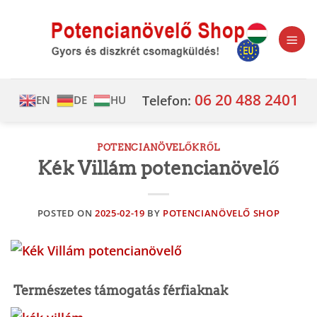
Skip
to
content
06 20 488 2401
Telefon:
EN
DE
HU
POTENCIANÖVELŐKRŐL
Kék Villám potencianövelő
POSTED ON
2025-02-19
BY
POTENCIANÖVELŐ SHOP
Természetes támogatás férfiaknak