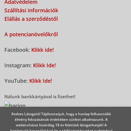
Adatvédelem
Szállítási információk
Elállás a szerződéstől
A potencianövelőkről
Facebook:
Klikk ide!
Instagram:
Klikk Ide!
YouTube:
Klikk Ide!
Nálunk bankkártyával is fizethet!
Kedves Látogató! Tájékoztatjuk, hogy a honlap felhasználói
élmény fokozásának érdekében sütiket alkalmazunk. A
2026 - Potencianövelő Shop
webáruházat kizárólag 18 év felettiek látogathatják! A
honlapunk használatával ön a tájékoztatásunkat tudomásul