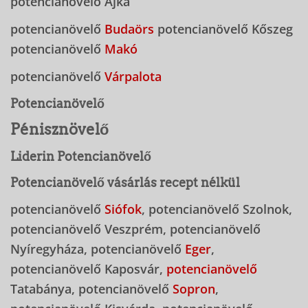
potencianövelő Ajka
potencianövelő
Budaörs
potencianövelő Kőszeg
potencianövelő
Makó
potencianövelő
Várpalota
Potencianövelő
Pénisznövelő
Liderin Potencianövelő
Potencianövelő vásárlás recept nélkül
potencianövelő
Siófok
, potencianövelő Szolnok,
potencianövelő Veszprém, potencianövelő
Nyíregyháza, potencianövelő
Eger
,
potencianövelő Kaposvár,
potencianövelő
Tatabánya, potencianövelő
Sopron
,