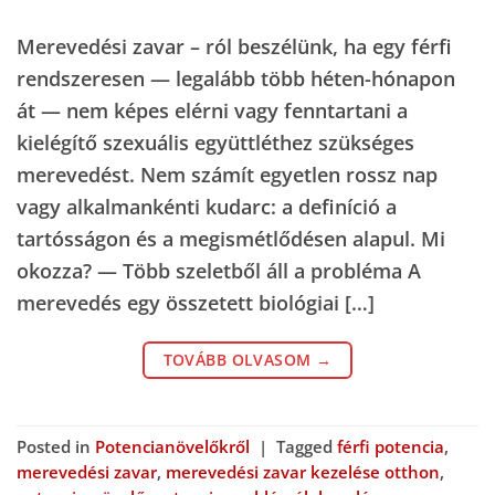
Merevedési zavar – ról beszélünk, ha egy férfi
rendszeresen — legalább több héten-hónapon
át — nem képes elérni vagy fenntartani a
kielégítő szexuális együttléthez szükséges
merevedést. Nem számít egyetlen rossz nap
vagy alkalmankénti kudarc: a definíció a
tartósságon és a megismétlődésen alapul. Mi
okozza? — Több szeletből áll a probléma A
merevedés egy összetett biológiai […]
TOVÁBB OLVASOM
→
Posted in
Potencianövelőkről
|
Tagged
férfi potencia
,
merevedési zavar
,
merevedési zavar kezelése otthon
,