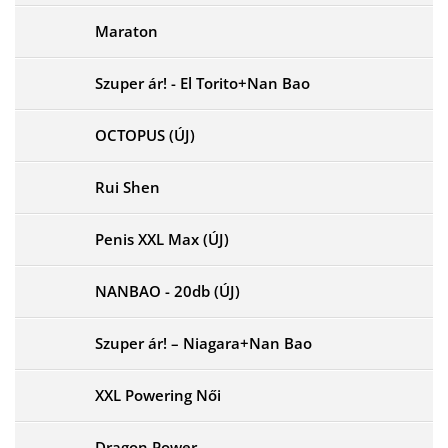
Maraton
Szuper ár! - El Torito+Nan Bao
OCTOPUS (ÚJ)
Rui Shen
Penis XXL Max (ÚJ)
NANBAO - 20db (ÚJ)
Szuper ár! – Niagara+Nan Bao
XXL Powering Női
Dragon Power