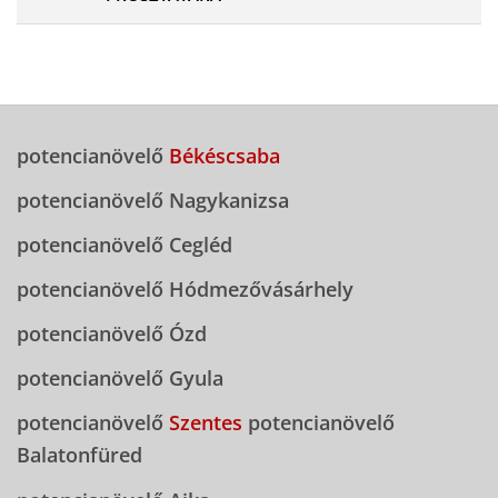
potencianövelő
Békéscsaba
potencianövelő Nagykanizsa
potencianövelő Cegléd
potencianövelő Hódmezővásárhely
potencianövelő Ózd
potencianövelő Gyula
potencianövelő
Szentes
potencianövelő
Balatonfüred