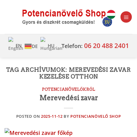
Skip
to
content
06 20 488 2401
Telefon:
EN
HU
DE
TAG ARCHÍVUMOK:
MEREVEDÉSI ZAVAR
KEZELÉSE OTTHON
POTENCIANÖVELŐKRŐL
Merevedési zavar
POSTED ON
2025-11-12
BY
POTENCIANÖVELŐ SHOP