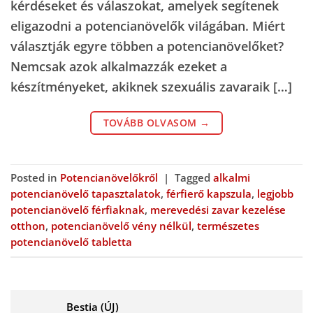
kérdéseket és válaszokat, amelyek segítenek
eligazodni a potencianövelők világában. Miért
választják egyre többen a potencianövelőket?
Nemcsak azok alkalmazzák ezeket a
készítményeket, akiknek szexuális zavaraik […]
TOVÁBB OLVASOM
→
Posted in
Potencianövelőkről
|
Tagged
alkalmi
potencianövelő tapasztalatok
,
férfierő kapszula
,
legjobb
potencianövelő férfiaknak
,
merevedési zavar kezelése
otthon
,
potencianövelő vény nélkül
,
természetes
potencianövelő tabletta
Bestia (ÚJ)