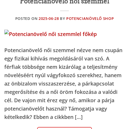
Potencianövelő női szemmel
POSTED ON
2025-06-28
BY
POTENCIANÖVELŐ SHOP
Potencianövelő női szemmel nézve nem csupán
egy fizikai kihívás megoldásáról van szó. A
férfiak többsége nem kizárólag a teljesítmény
növeléséért nyúl vágyfokozó szerekhez, hanem
az önbizalom visszaszerzése, a párkapcsolat
megerősítése és a női öröm fokozása a valódi
cél. De vajon mit érez egy nő, amikor a párja
potencianövelőt használ? Támogatja vagy
kételkedik? Ebben a cikkben […]