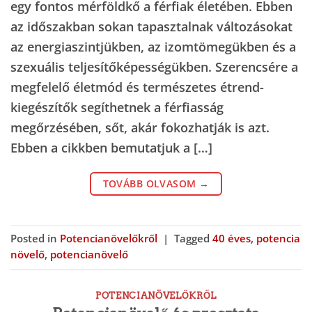
egy fontos mérföldkő a férfiak életében. Ebben
az időszakban sokan tapasztalnak változásokat
az energiaszintjükben, az izomtömegükben és a
szexuális teljesítőképességükben. Szerencsére a
megfelelő életmód és természetes étrend-
kiegészítők segíthetnek a férfiasság
megőrzésében, sőt, akár fokozhatják is azt.
Ebben a cikkben bemutatjuk a […]
TOVÁBB OLVASOM
→
Posted in
Potencianövelőkről
|
Tagged
40 éves
,
potencia
növelő
,
potencianövelő
POTENCIANÖVELŐKRŐL