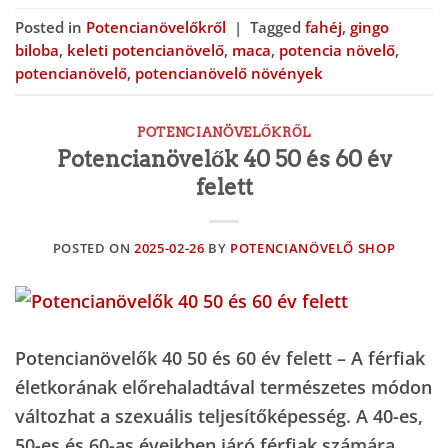
Posted in
Potencianövelőkről
|
Tagged
fahéj
,
gingo
biloba
,
keleti potencianövelő
,
maca
,
potencia növelő
,
potencianövelő
,
potencianövelő növények
POTENCIANÖVELŐKRŐL
Potencianövelők 40 50 és 60 év
felett
POSTED ON
2025-02-26
BY
POTENCIANÖVELŐ SHOP
Potencianövelők 40 50 és 60 év felett – A férfiak
életkorának előrehaladtával természetes módon
változhat a szexuális teljesítőképesség. A 40-es,
50-es és 60-as éveikben járó férfiak számára