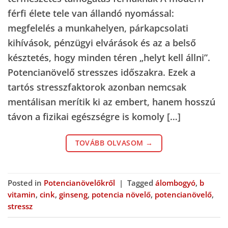
férfi élete tele van állandó nyomással:
megfelelés a munkahelyen, párkapcsolati
kihívások, pénzügyi elvárások és az a belső
késztetés, hogy minden téren „helyt kell állni”.
Potencianövelő stresszes időszakra. Ezek a
tartós stresszfaktorok azonban nemcsak
mentálisan merítik ki az embert, hanem hosszú
távon a fizikai egészségre is komoly […]
TOVÁBB OLVASOM
→
Posted in
Potencianövelőkről
|
Tagged
álombogyó
,
b
vitamin
,
cink
,
ginseng
,
potencia növelő
,
potencianövelő
,
stressz