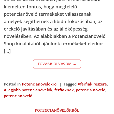
kiemelten fontos, hogy megfelelő
potencianövelő termékeket válasszanak,
amelyek segíthetnek a libidó fokozásában, az
erekció javításában és az állóképesség
növelésében. Az alábbiakban a Potencianövelő
Shop kínálatából ajánlunk termékeket életkor
[…]
TOVÁBB OLVASOM
→
Posted in
Potencianövelőkről
|
Tagged
#férfiak részére
,
A legjobb potencianövelők
,
férfiaknak
,
potencia növelő
,
potencianövelő
POTENCIANÖVELŐKRŐL