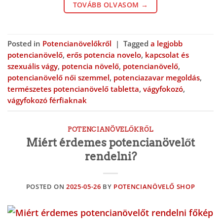
TOVÁBB OLVASOM
→
Posted in
Potencianövelőkről
|
Tagged
a legjobb
potencianövelő
,
erős potencia novelo
,
kapcsolat és
szexuális vágy
,
potencia növelő
,
potencianövelő
,
potencianövelő női szemmel
,
potenciazavar megoldás
,
természetes potencianövelő tabletta
,
vágyfokozó
,
vágyfokozó férfiaknak
POTENCIANÖVELŐKRŐL
Miért érdemes potencianövelőt
rendelni?
POSTED ON
2025-05-26
BY
POTENCIANÖVELŐ SHOP