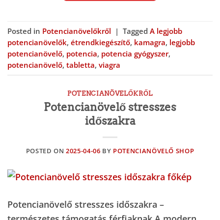
Posted in
Potencianövelőkről
|
Tagged
A legjobb
potencianövelők
,
étrendkiegészítő
,
kamagra
,
legjobb
potencianövelő
,
potencia
,
potencia gyógyszer
,
potencianövelő
,
tabletta
,
viagra
POTENCIANÖVELŐKRŐL
Potencianövelő stresszes
időszakra
POSTED ON
2025-04-06
BY
POTENCIANÖVELŐ SHOP
Potencianövelő stresszes időszakra –
természetes támogatás férfiaknak A modern