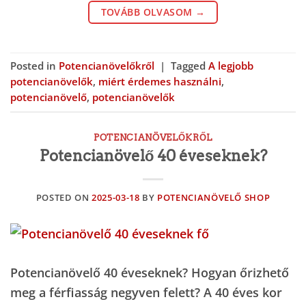
TOVÁBB OLVASOM
→
Posted in
Potencianövelőkről
|
Tagged
A legjobb
potencianövelők
,
miért érdemes használni
,
potencianövelő
,
potencianövelők
POTENCIANÖVELŐKRŐL
Potencianövelő 40 éveseknek?
POSTED ON
2025-03-18
BY
POTENCIANÖVELŐ SHOP
Potencianövelő 40 éveseknek? Hogyan őrizhető
meg a férfiasság negyven felett? A 40 éves kor