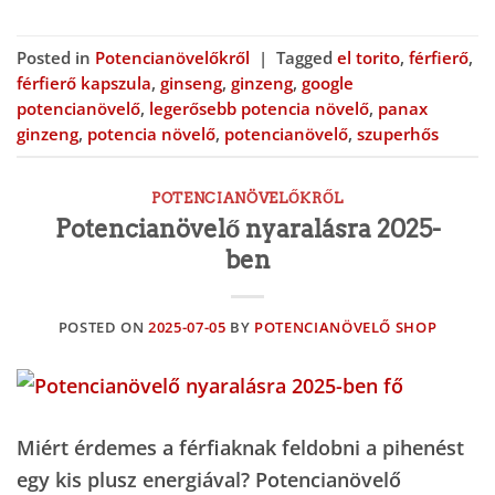
Posted in
Potencianövelőkről
|
Tagged
el torito
,
férfierő
,
férfierő kapszula
,
ginseng
,
ginzeng
,
google
potencianövelő
,
legerősebb potencia növelő
,
panax
ginzeng
,
potencia növelő
,
potencianövelő
,
szuperhős
POTENCIANÖVELŐKRŐL
Potencianövelő nyaralásra 2025-
ben
POSTED ON
2025-07-05
BY
POTENCIANÖVELŐ SHOP
Miért érdemes a férfiaknak feldobni a pihenést
egy kis plusz energiával? Potencianövelő