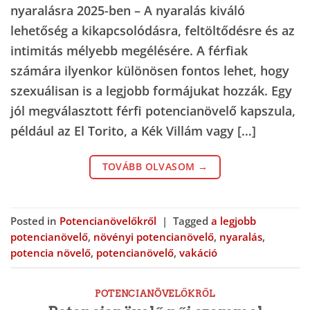
nyaralásra 2025-ben – A nyaralás kiváló
lehetőség a kikapcsolódásra, feltöltődésre és az
intimitás mélyebb megélésére. A férfiak
számára ilyenkor különösen fontos lehet, hogy
szexuálisan is a legjobb formájukat hozzák. Egy
jól megválasztott férfi potencianövelő kapszula,
például az El Torito, a Kék Villám vagy […]
TOVÁBB OLVASOM
→
Posted in
Potencianövelőkről
|
Tagged
a legjobb
potencianövelő
,
növényi potencianövelő
,
nyaralás
,
potencia növelő
,
potencianövelő
,
vakáció
POTENCIANÖVELŐKRŐL