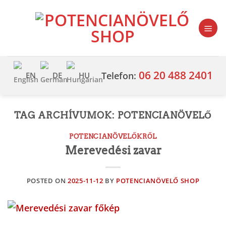
Skip
to
content
06 20 488 2401
Telefon:
EN
DE
HU
TAG ARCHÍVUMOK:
POTENCIANÖVELŐ
POTENCIANÖVELŐKRŐL
Merevedési zavar
POSTED ON
2025-11-12
BY
POTENCIANÖVELŐ SHOP