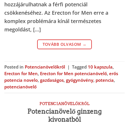
hozzájárulhatnak a férfi potenciál
csökkenéséhez. Az Erecton for Men erre a
komplex problémára kínál természetes
megoldást, […]
TOVÁBB OLVASOM
→
Posted in
Potencianövelőkről
|
Tagged
10 kapszula
,
Erecton for Men
,
Erecton for Men potencianövelő
,
erős
potencia novelo
,
gazdaságos
,
gyógynövény
,
potencia
,
potencianövelő
POTENCIANÖVELŐKRŐL
Potencianövelő ginzeng
kivonatból