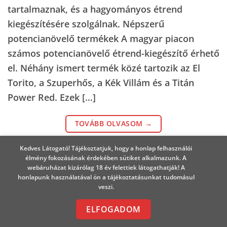
tartalmaznak, és a hagyományos étrend
kiegészítésére szolgálnak. Népszerű
potencianövelő termékek A magyar piacon
számos potencianövelő étrend-kiegészítő érhető
el. Néhány ismert termék közé tartozik az El
Torito, a Szuperhős, a Kék Villám és a Titán
Power Red. Ezek […]
TOVÁBB OLVASOM
→
Kedves Látogató! Tájékoztatjuk, hogy a honlap felhasználói
élmény fokozásának érdekében sütiket alkalmazunk. A
Posted in
Potencianövelőkről
|
Tagged
potencianövelő
webáruházat kizárólag 18 év felettiek látogathatják! A
honlapunk használatával ön a tájékoztatásunkat tudomásul
veszi.
POTENCIANÖVELŐKRŐL
Tornado potencianövelő
ELFOGADOM