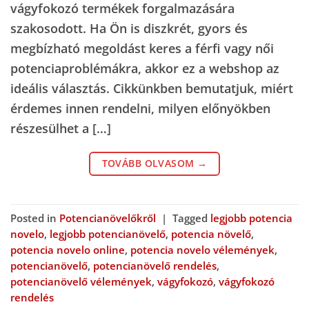
vágyfokozó termékek forgalmazására
szakosodott. Ha Ön is diszkrét, gyors és
megbízható megoldást keres a férfi vagy női
potenciaproblémákra, akkor ez a webshop az
ideális választás. Cikkünkben bemutatjuk, miért
érdemes innen rendelni, milyen előnyökben
részesülhet a […]
TOVÁBB OLVASOM
→
Posted in
Potencianövelőkről
|
Tagged
legjobb potencia
novelo
,
legjobb potencianövelő
,
potencia növelő
,
potencia novelo online
,
potencia novelo vélemények
,
potencianövelő
,
potencianövelő rendelés
,
potencianövelő vélemények
,
vágyfokozó
,
vágyfokozó
rendelés