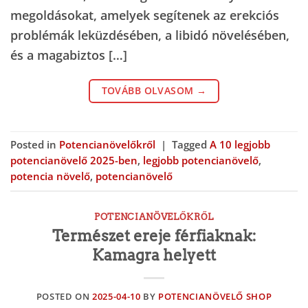
megoldásokat, amelyek segítenek az erekciós
problémák leküzdésében, a libidó növelésében,
és a magabiztos […]
TOVÁBB OLVASOM
→
Posted in
Potencianövelőkről
|
Tagged
A 10 legjobb
potencianövelő 2025-ben
,
legjobb potencianövelő
,
potencia növelő
,
potencianövelő
POTENCIANÖVELŐKRŐL
Természet ereje férfiaknak:
Kamagra helyett
POSTED ON
2025-04-10
BY
POTENCIANÖVELŐ SHOP