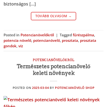
biztonságos […]
TOVÁBB OLVASOM
→
Posted in
Potencianövelőkről
|
Tagged
fűrészpálma
,
potencia növelő
,
potencianövelő
,
prosztata
,
prosztata
gondok
,
víz
POTENCIANÖVELŐKRŐL
Természetes potencianövelő
keleti növények
POSTED ON
2025-03-04
BY
POTENCIANÖVELŐ SHOP