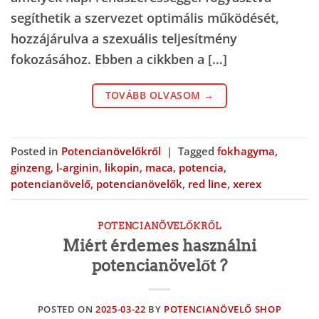
segíthetik a szervezet optimális működését,
hozzájárulva a szexuális teljesítmény
fokozásához. Ebben a cikkben a […]
TOVÁBB OLVASOM
→
Posted in
Potencianövelőkről
|
Tagged
fokhagyma
,
ginzeng
,
l-arginin
,
likopin
,
maca
,
potencia
,
potencianövelő
,
potencianövelők
,
red line
,
xerex
POTENCIANÖVELŐKRŐL
Miért érdemes használni
potencianövelőt ?
POSTED ON
2025-03-22
BY
POTENCIANÖVELŐ SHOP