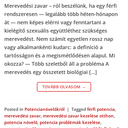
Merevedési zavar – ról beszélünk, ha egy férfi
rendszeresen — legalább több héten-hónapon
át — nem képes elérni vagy fenntartani a
kielégítő szexuális együttléthez szükséges
merevedést. Nem számít egyetlen rossz nap
vagy alkalmankénti kudarc: a definíció a
tartósságon és a megismétlődésen alapul. Mi
okozza? — Több szeletből áll a probléma A
merevedés egy összetett biológiai […]
TOVÁBB OLVASOM
→
Posted in
Potencianövelőkről
|
Tagged
férfi potencia
,
merevedési zavar
,
merevedési zavar kezelése otthon
,
potencia növelő
,
potencia problémák kezelése
,