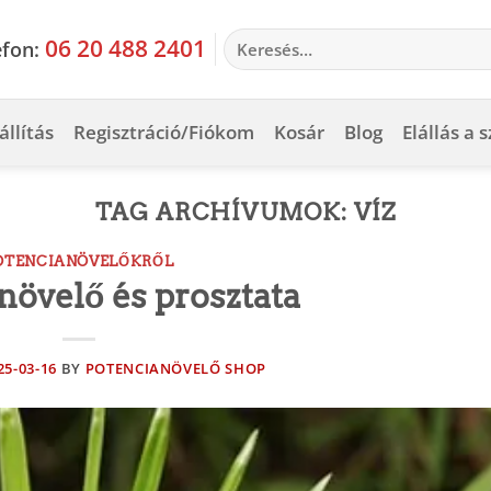
Keresés
06 20 488 2401
efon:
a
következőre:
állítás
Regisztráció/Fiókom
Kosár
Blog
Elállás a 
TAG ARCHÍVUMOK:
VÍZ
OTENCIANÖVELŐKRŐL
növelő és prosztata
25-03-16
BY
POTENCIANÖVELŐ SHOP