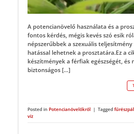
A potencianövelő használata és a prosz
fontos kérdés, mégis kevés szó esik ró
népszerűbbek a szexuális teljesítmény
hatással lehetnek a prosztatára.Ez a 
készítmények a férfiak egészségét, é
biztonságos […]
Posted in
Potencianövelőkről
|
Tagged
fűrészpá
víz