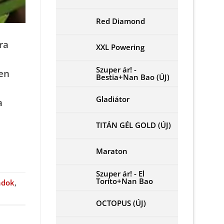
Red Diamond
ra
XXL Powering
Szuper ár! -
en
Bestia+Nan Bao (ÚJ)
Gladiátor
a
TITÁN GÉL GOLD (ÚJ)
Maraton
Szuper ár! - El
Torito+Nan Bao
ndok
,
OCTOPUS (ÚJ)