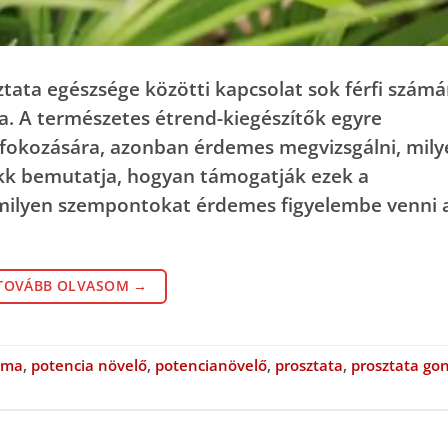
tata egészsége közötti kapcsolat sok férfi számá
la. A természetes étrend-kiegészítők egyre
 fokozására, azonban érdemes megvizsgálni, mily
cikk bemutatja, hogyan támogatják ezek a
s milyen szempontokat érdemes figyelembe venni 
TOVÁBB OLVASOM
→
lma
,
potencia növelő
,
potencianövelő
,
prosztata
,
prosztata go