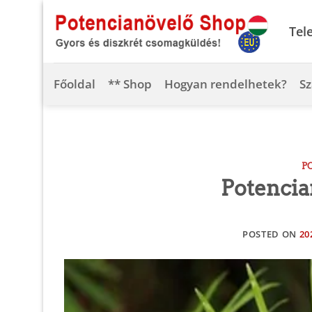
Skip
to
Tel
content
Főoldal
** Shop
Hogyan rendelhetek?
Sz
P
Potencia
POSTED ON
20