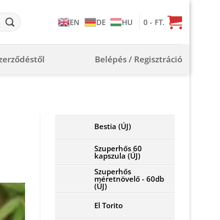
0
- FT.
EN
DE
HU
szerződéstől
Belépés / Regisztráció
Bestia (ÚJ)
Szuperhős 60
kapszula (ÚJ)
Szuperhős
méretnövelő - 60db
(ÚJ)
El Torito