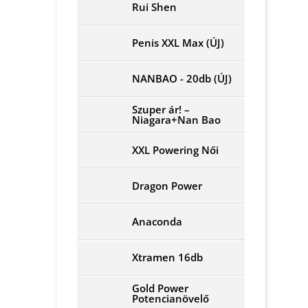
Rui Shen
Penis XXL Max (ÚJ)
NANBAO - 20db (ÚJ)
Szuper ár! –
Niagara+Nan Bao
XXL Powering Női
Dragon Power
Anaconda
Xtramen 16db
Gold Power
Potencianövelő