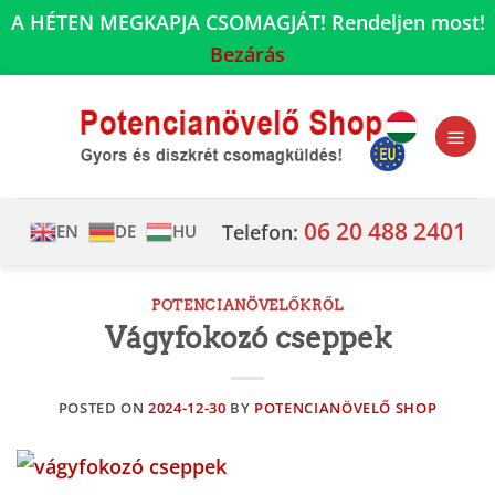
A HÉTEN MEGKAPJA CSOMAGJÁT! Rendeljen most!
Bezárás
Skip
to
content
06 20 488 2401
Telefon:
EN
DE
HU
POTENCIANÖVELŐKRŐL
Vágyfokozó cseppek
POSTED ON
2024-12-30
BY
POTENCIANÖVELŐ SHOP