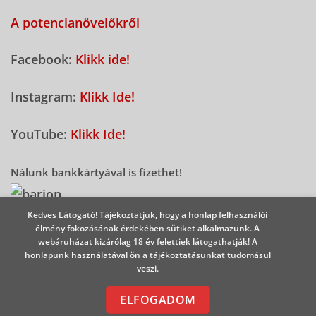
A potencianövelőkről
Facebook:
Klikk ide!
Instagram:
Klikk Ide!
YouTube:
Klikk Ide!
Nálunk bankkártyával is fizethet!
Kedves Látogató! Tájékoztatjuk, hogy a honlap felhasználói
élmény fokozásának érdekében sütiket alkalmazunk. A
2026 - Potencianövelő Shop
webáruházat kizárólag 18 év felettiek látogathatják! A
honlapunk használatával ön a tájékoztatásunkat tudomásul
veszi.
ELFOGADOM