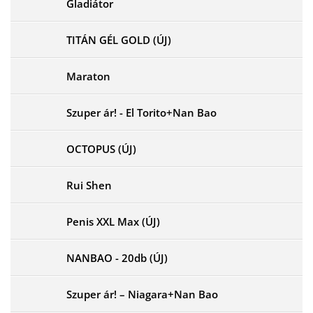
Gladiátor
TITÁN GÉL GOLD (ÚJ)
Maraton
Szuper ár! - El Torito+Nan Bao
OCTOPUS (ÚJ)
Rui Shen
Penis XXL Max (ÚJ)
NANBAO - 20db (ÚJ)
Szuper ár! – Niagara+Nan Bao