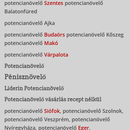
potencianövelő
Szentes
potencianövelő
Balatonfüred
potencianövelő Ajka
potencianövelő
Budaörs
potencianövelő Kőszeg
potencianövelő
Makó
potencianövelő
Várpalota
Potencianövelő
Pénisznövelő
Liderin Potencianövelő
Potencianövelő vásárlás recept nélkül
potencianövelő
Siófok
, potencianövelő Szolnok,
potencianövelő Veszprém, potencianövelő
Nyíregyháza, potencianövelő
Eger
,