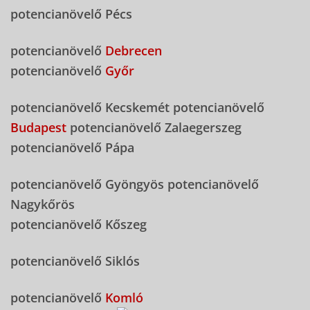
potencianövelő Pécs
potencianövelő
Debrecen
potencianövelő
Győr
potencianövelő Kecskemét potencianövelő
Budapest
potencianövelő Zalaegerszeg
potencianövelő Pápa
potencianövelő Gyöngyös potencianövelő
Nagykőrös
potencianövelő Kőszeg
potencianövelő Siklós
potencianövelő
Komló