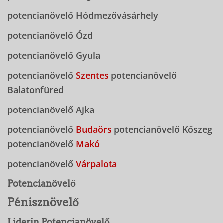
potencianövelő Hódmezővásárhely
potencianövelő Ózd
potencianövelő Gyula
potencianövelő
Szentes
potencianövelő
Balatonfüred
potencianövelő Ajka
potencianövelő
Budaörs
potencianövelő Kőszeg
potencianövelő
Makó
potencianövelő
Várpalota
Potencianövelő
Pénisznövelő
Liderin Potencianövelő