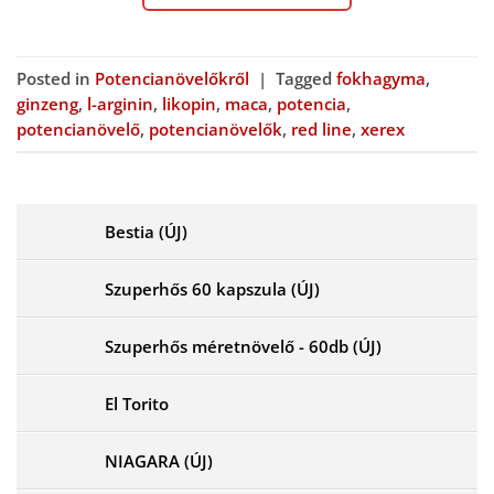
Posted in
Potencianövelőkről
|
Tagged
fokhagyma
,
ginzeng
,
l-arginin
,
likopin
,
maca
,
potencia
,
potencianövelő
,
potencianövelők
,
red line
,
xerex
Bestia (ÚJ)
Szuperhős 60 kapszula (ÚJ)
Szuperhős méretnövelő - 60db (ÚJ)
El Torito
NIAGARA (ÚJ)