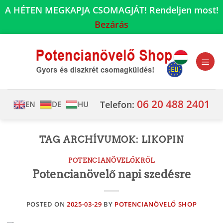
A HÉTEN MEGKAPJA CSOMAGJÁT! Rendeljen most!
Bezárás
Skip
to
content
06 20 488 2401
Telefon:
EN
DE
HU
TAG ARCHÍVUMOK:
LIKOPIN
POTENCIANÖVELŐKRŐL
Potencianövelő napi szedésre
POSTED ON
2025-03-29
BY
POTENCIANÖVELŐ SHOP