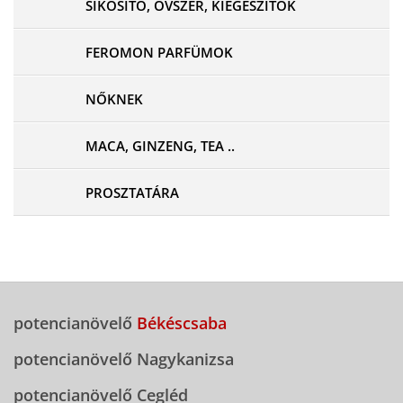
SÍKOSÍTÓ, ÓVSZER, KIEGÉSZÍTŐK
FEROMON PARFÜMOK
NŐKNEK
MACA, GINZENG, TEA ..
PROSZTATÁRA
potencianövelő
Békéscsaba
potencianövelő Nagykanizsa
potencianövelő Cegléd