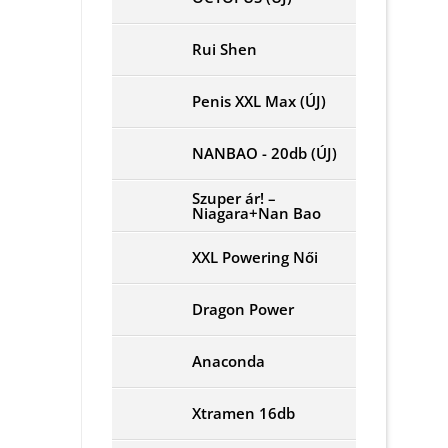
Rui Shen
Penis XXL Max (ÚJ)
NANBAO - 20db (ÚJ)
Szuper ár! –
Niagara+Nan Bao
XXL Powering Női
Dragon Power
Anaconda
Xtramen 16db