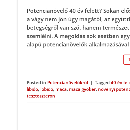
Potencianövelő 40 év felett? Sokan elő
a vágy nem jön úgy magától, az együtt
betegségről van szó, hanem természetes
szemlélni. A megoldás sok esetben eg
alapú potencianövelők alkalmazásával ú
Posted in
Potencianövelőkről
|
Tagged
40 év fel
libidó
,
lobidó
,
maca
,
maca gyökér
,
növényi poten
tesztoszteron