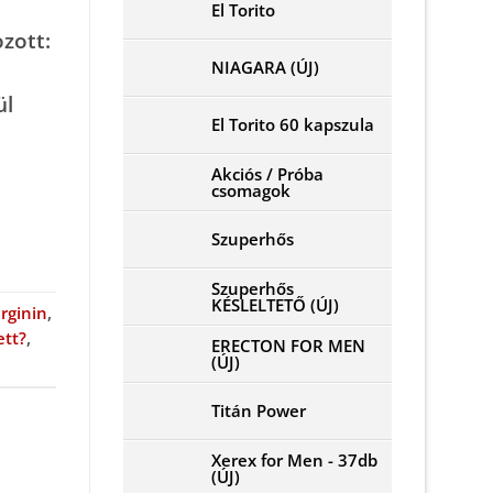
El Torito
zott:
NIAGARA (ÚJ)
m
ül
El Torito 60 kapszula
Akciós / Próba
csomagok
Szuperhős
Szuperhős
KÉSLELTETŐ (ÚJ)
arginin
,
ett?
,
ERECTON FOR MEN
(ÚJ)
Titán Power
Xerex for Men - 37db
(ÚJ)