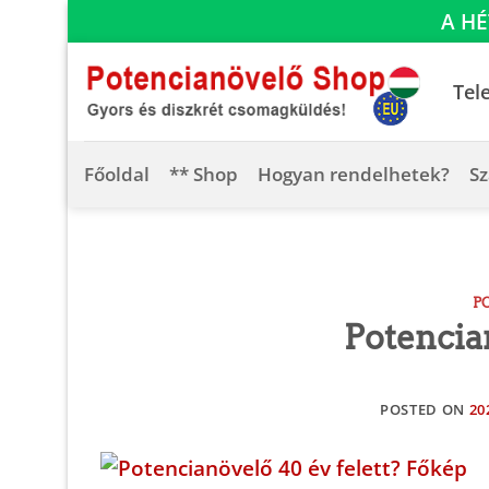
A HÉ
Skip
to
Tel
content
Főoldal
** Shop
Hogyan rendelhetek?
Sz
P
Potencian
POSTED ON
20