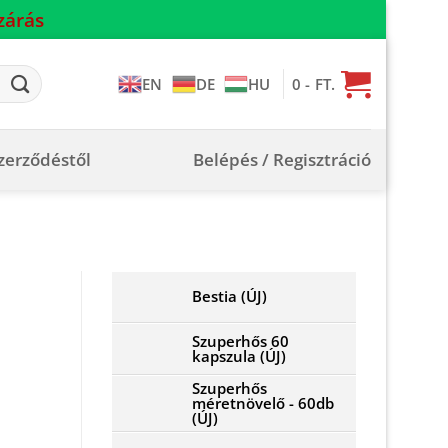
zárás
0
- FT.
EN
DE
HU
szerződéstől
Belépés / Regisztráció
Bestia (ÚJ)
Szuperhős 60
kapszula (ÚJ)
Szuperhős
méretnövelő - 60db
(ÚJ)