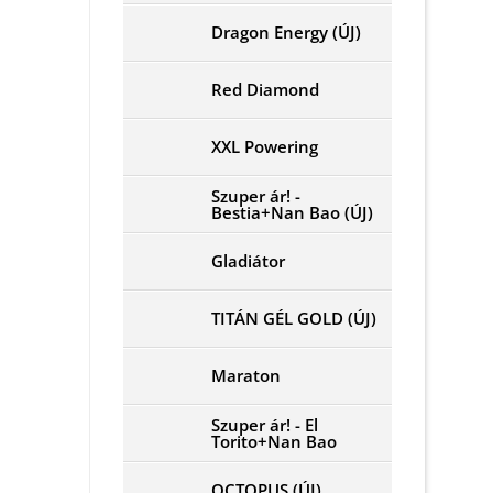
Dragon Energy (ÚJ)
Red Diamond
XXL Powering
Szuper ár! -
Bestia+Nan Bao (ÚJ)
Gladiátor
TITÁN GÉL GOLD (ÚJ)
Maraton
Szuper ár! - El
Torito+Nan Bao
OCTOPUS (ÚJ)