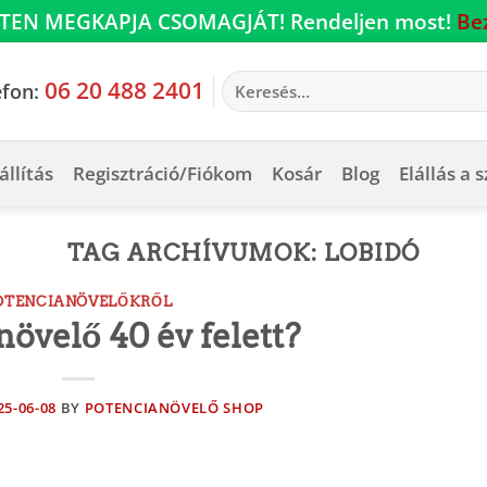
TEN MEGKAPJA CSOMAGJÁT! Rendeljen most!
Be
Keresés
06 20 488 2401
efon:
a
következőre:
állítás
Regisztráció/Fiókom
Kosár
Blog
Elállás a 
TAG ARCHÍVUMOK:
LOBIDÓ
OTENCIANÖVELŐKRŐL
övelő 40 év felett?
25-06-08
BY
POTENCIANÖVELŐ SHOP