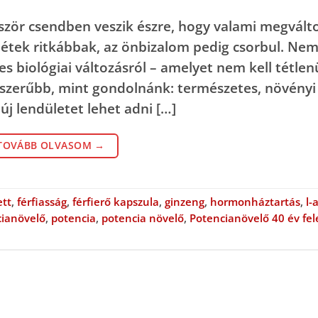
ször csendben veszik észre, hogy valami megválto
létek ritkábbak, az önbizalom pedig csorbul. Ne
 biológiai változásról – amelyet nem kell tétlen
yszerűbb, mint gondolnánk: természetes, növényi
j lendületet lehet adni […]
TOVÁBB OLVASOM
→
ett
,
férfiasság
,
férfierő kapszula
,
ginzeng
,
hormonháztartás
,
l-
cianövelő
,
potencia
,
potencia növelő
,
Potencianövelő 40 év fel