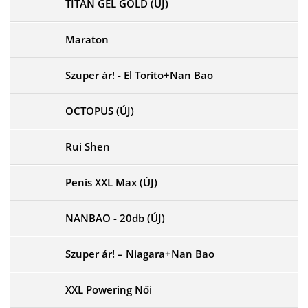
TITÁN GÉL GOLD (ÚJ)
Maraton
Szuper ár! - El Torito+Nan Bao
OCTOPUS (ÚJ)
Rui Shen
Penis XXL Max (ÚJ)
NANBAO - 20db (ÚJ)
Szuper ár! – Niagara+Nan Bao
XXL Powering Női