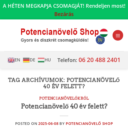
A HÉTEN MEGKAPJA CSOMAGJÁT! Rendeljen most!
Bezárás
Skip
to
content
06 20 488 2401
Telefon:
EN
DE
HU
TAG ARCHÍVUMOK:
POTENCIANÖVELŐ
40 ÉV FELETT?
POTENCIANÖVELŐKRŐL
Potencianövelő 40 év felett?
POSTED ON
2025-06-08
BY
POTENCIANÖVELŐ SHOP