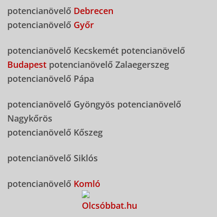
potencianövelő
Debrecen
potencianövelő
Győr
potencianövelő Kecskemét potencianövelő
Budapest
potencianövelő Zalaegerszeg
potencianövelő Pápa
potencianövelő Gyöngyös potencianövelő
Nagykőrös
potencianövelő Kőszeg
potencianövelő Siklós
potencianövelő
Komló