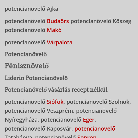
potencianövelő Ajka
potencianövelő
Budaörs
potencianövelő Kőszeg
potencianövelő
Makó
potencianövelő
Várpalota
Potencianövelő
Pénisznövelő
Liderin Potencianövelő
Potencianövelő vásárlás recept nélkül
potencianövelő
Siófok
, potencianövelő Szolnok,
potencianövelő Veszprém, potencianövelő
Nyíregyháza, potencianövelő
Eger
,
potencianövelő Kaposvár,
potencianövelő
Tatabánya, potencianövelő
Sopron
,