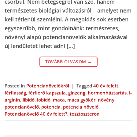
csorbul. Nem betegségről van szó, hanem
természetes biológiai változásról – amelyet nem
kell tétlenül szemlélni. A megoldás sok esetben
egyszerűbb, mint gondolnánk: természetes,
növényi alapú potencianövelők alkalmazásával
új lendületet lehet adni […]
TOVÁBB OLVASOM
→
Posted in
Potencianövelőkről
|
Tagged
40 év felett
,
férfiasság
,
férfierő kapszula
,
ginzeng
,
hormonháztartás
,
l-
arginin
,
libidó
,
lobidó
,
maca
,
maca gyökér
,
növényi
potencianövelő
,
potencia
,
potencia növelő
,
Potencianövelő 40 év felett?
,
tesztoszteron