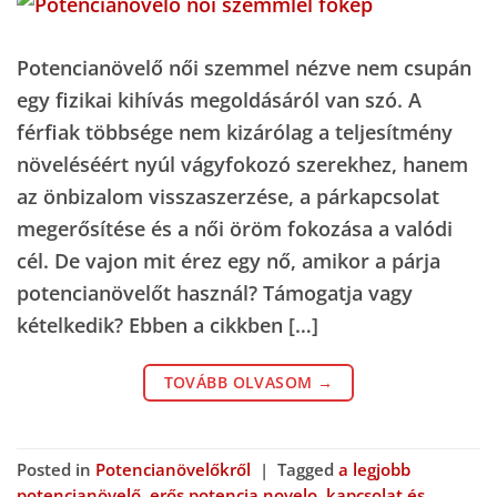
Potencianövelő női szemmel nézve nem csupán
egy fizikai kihívás megoldásáról van szó. A
férfiak többsége nem kizárólag a teljesítmény
növeléséért nyúl vágyfokozó szerekhez, hanem
az önbizalom visszaszerzése, a párkapcsolat
megerősítése és a női öröm fokozása a valódi
cél. De vajon mit érez egy nő, amikor a párja
potencianövelőt használ? Támogatja vagy
kételkedik? Ebben a cikkben […]
TOVÁBB OLVASOM
→
Posted in
Potencianövelőkről
|
Tagged
a legjobb
potencianövelő
,
erős potencia novelo
,
kapcsolat és