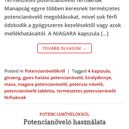
Manapság egyre többen keresnek természetes
potencianövelő megoldásokat, mivel sok férfi
ódzkodik a gyógyszeres kezelésektől vagy azok
mellékhatásaitól. A NIAGARA kapszula […]
TOVÁBB OLVASOM
→
Posted in
Potencianövelőkről
|
Tagged
4 kapszula
,
ginseng
,
gyors hatású potencianövelő
,
királydinnye
,
maca
,
niagara potencianövelő
,
potencia növelő
,
potencianövelő tabletta
,
természetes potencianövelő
férfiaknak
POTENCIANÖVELŐKRŐL
Potencianövelő használata