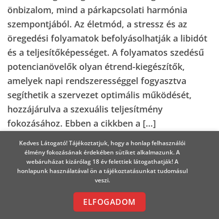
önbizalom, mind a párkapcsolati harmónia
szempontjából. Az életmód, a stressz és az
öregedési folyamatok befolyásolhatják a libidót
és a teljesítőképességet. A folyamatos szedésű
potencianövelők olyan étrend-kiegészítők,
amelyek napi rendszerességgel fogyasztva
segíthetik a szervezet optimális működését,
hozzájárulva a szexuális teljesítmény
fokozásához. Ebben a cikkben a […]
Kedves Látogató! Tájékoztatjuk, hogy a honlap felhasználói
TOVÁBB OLVASOM
→
élmény fokozásának érdekében sütiket alkalmazunk. A
webáruházat kizárólag 18 év felettiek látogathatják! A
honlapunk használatával ön a tájékoztatásunkat tudomásul
veszi.
Posted in
Potencianövelőkről
|
Tagged
fokhagyma
,
ginzeng
,
l-arginin
,
likopin
,
maca
,
potencia
,
ELFOGADOM
potencianövelő
,
potencianövelők
,
red line
,
xerex