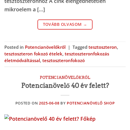
tesztoszteronhoz A cink elengedhetetlen
mikroelem a […]
TOVÁBB OLVASOM
→
Posted in
Potencianövelőkről
|
Tagged
tesztoszteron
,
tesztoszteron fokozó ételek
,
tesztoszteronfokozás
életmódváltással
,
tesztoszteronfokozó
POTENCIANÖVELŐKRŐL
Potencianövelő 40 év felett?
POSTED ON
2025-06-08
BY
POTENCIANÖVELŐ SHOP