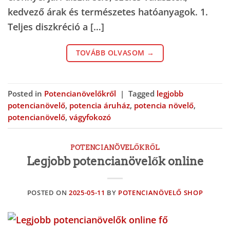
kedvező árak és természetes hatóanyagok. 1.
Teljes diszkréció a […]
TOVÁBB OLVASOM
→
Posted in
Potencianövelőkről
|
Tagged
legjobb
potencianövelő
,
potencia áruház
,
potencia növelő
,
potencianövelő
,
vágyfokozó
POTENCIANÖVELŐKRŐL
Legjobb potencianövelők online
POSTED ON
2025-05-11
BY
POTENCIANÖVELŐ SHOP