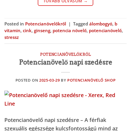
TOVÁBB OLVASOM
→
Posted in
Potencianövelőkről
|
Tagged
álombogyó
,
b
vitamin
,
cink
,
ginseng
,
potencia növelő
,
potencianövelő
,
stressz
POTENCIANÖVELŐKRŐL
Potencianövelő napi szedésre
POSTED ON
2025-03-29
BY
POTENCIANÖVELŐ SHOP
Potencianövelő napi szedésre – A férfiak
szexuális egészsége kulcsfontosságú mind az