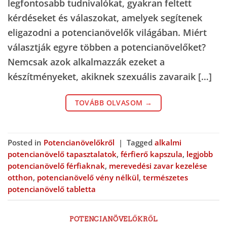
legfontosabb tudnivalókat, gyakran feltett
kérdéseket és válaszokat, amelyek segítenek
eligazodni a potencianövelők világában. Miért
választják egyre többen a potencianövelőket?
Nemcsak azok alkalmazzák ezeket a
készítményeket, akiknek szexuális zavaraik […]
TOVÁBB OLVASOM
→
Posted in
Potencianövelőkről
|
Tagged
alkalmi
potencianövelő tapasztalatok
,
férfierő kapszula
,
legjobb
potencianövelő férfiaknak
,
merevedési zavar kezelése
otthon
,
potencianövelő vény nélkül
,
természetes
potencianövelő tabletta
POTENCIANÖVELŐKRŐL