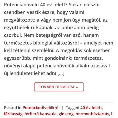
Potencianövelő 40 év felett? Sokan először
csendben veszik észre, hogy valami
megváltozott: a vágy nem jön úgy magától, az
együttlétek ritkábbak, az önbizalom pedig
csorbul. Nem betegségről van szó, hanem
természetes biológiai változásról – amelyet nem
kell tétlenül szemlélni. A megoldás sok esetben
egyszerűbb, mint gondolnánk: természetes,
növényi alapú potencianövelők alkalmazásával
új lendületet lehet adni […]
TOVÁBB OLVASOM
→
Posted in
Potencianövelőkről
|
Tagged
40 év felett
,
férfiasság
,
férfierő kapszula
,
ginzeng
,
hormonháztartás
,
l-