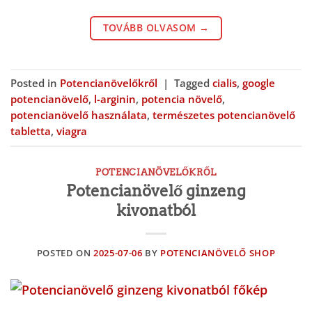
TOVÁBB OLVASOM
→
Posted in
Potencianövelőkről
|
Tagged
cialis
,
google
potencianövelő
,
l-arginin
,
potencia növelő
,
potencianövelő használata
,
természetes potencianövelő
tabletta
,
viagra
POTENCIANÖVELŐKRŐL
Potencianövelő ginzeng
kivonatból
POSTED ON
2025-07-06
BY
POTENCIANÖVELŐ SHOP