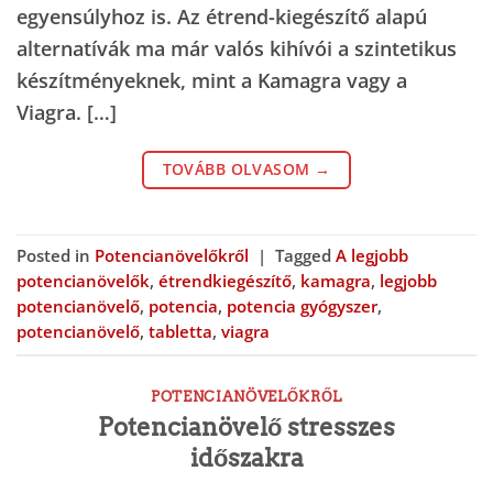
egyensúlyhoz is. Az étrend-kiegészítő alapú
alternatívák ma már valós kihívói a szintetikus
készítményeknek, mint a Kamagra vagy a
Viagra. […]
TOVÁBB OLVASOM
→
Posted in
Potencianövelőkről
|
Tagged
A legjobb
potencianövelők
,
étrendkiegészítő
,
kamagra
,
legjobb
potencianövelő
,
potencia
,
potencia gyógyszer
,
potencianövelő
,
tabletta
,
viagra
POTENCIANÖVELŐKRŐL
Potencianövelő stresszes
időszakra