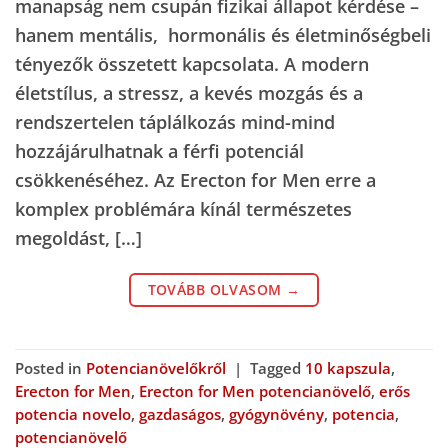
manapság nem csupán fizikai állapot kérdése –
hanem mentális, hormonális és életminőségbeli
tényezők összetett kapcsolata. A modern
életstílus, a stressz, a kevés mozgás és a
rendszertelen táplálkozás mind-mind
hozzájárulhatnak a férfi potenciál
csökkenéséhez. Az Erecton for Men erre a
komplex problémára kínál természetes
megoldást, […]
TOVÁBB OLVASOM
→
Posted in
Potencianövelőkről
|
Tagged
10 kapszula
,
Erecton for Men
,
Erecton for Men potencianövelő
,
erős
potencia novelo
,
gazdaságos
,
gyógynövény
,
potencia
,
potencianövelő