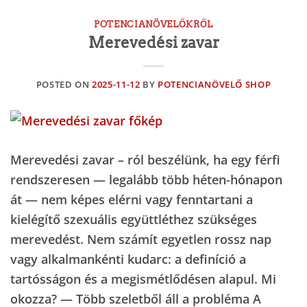
POTENCIANÖVELŐKRŐL
Merevedési zavar
POSTED ON
2025-11-12
BY
POTENCIANÖVELŐ SHOP
Merevedési zavar – ról beszélünk, ha egy férfi
rendszeresen — legalább több héten-hónapon
át — nem képes elérni vagy fenntartani a
kielégítő szexuális együttléthez szükséges
merevedést. Nem számít egyetlen rossz nap
vagy alkalmankénti kudarc: a definíció a
tartósságon és a megismétlődésen alapul. Mi
okozza? — Több szeletből áll a probléma A