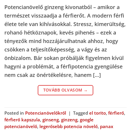
Potencianövelő ginzeng kivonatból – amikor a
természet visszaadja a férfierőt. A modern férfi
élete tele van kihívásokkal. Stressz, kimerültség,
rohanó hétköznapok, kevés pihenés – ezek a
tényezők mind hozzájárulhatnak ahhoz, hogy
csökken a teljesítőképesség, a vágy és az
önbizalom. Bár sokan próbálják figyelmen kívül
hagyni a problémát, a férfipotencia gyengülése
nem csak az önértékelésre, hanem […]
TOVÁBB OLVASOM
→
Posted in
Potencianövelőkről
|
Tagged
el torito
,
férfierő
,
férfierő kapszula
,
ginseng
,
ginzeng
,
google
potencianövelő
,
legerősebb potencia növelő
,
panax