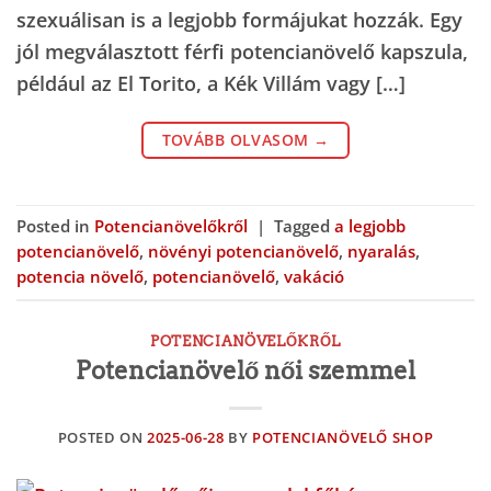
szexuálisan is a legjobb formájukat hozzák. Egy
jól megválasztott férfi potencianövelő kapszula,
például az El Torito, a Kék Villám vagy […]
TOVÁBB OLVASOM
→
Posted in
Potencianövelőkről
|
Tagged
a legjobb
potencianövelő
,
növényi potencianövelő
,
nyaralás
,
potencia növelő
,
potencianövelő
,
vakáció
POTENCIANÖVELŐKRŐL
Potencianövelő női szemmel
POSTED ON
2025-06-28
BY
POTENCIANÖVELŐ SHOP