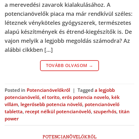
a merevedési zavarok kialakulásához. A
potencianövelők piaca ma már rendkívül széles:
léteznek vényköteles gyógyszerek, természetes
alapú készítmények és étrend-kiegészítők is. De
vajon melyik a legjobb megoldás számodra? Az
alábbi cikkben […]
TOVÁBB OLVASOM
→
Posted in
Potencianövelőkről
|
Tagged
a legjobb
potencianövelő
,
el torito
,
erős potencia novelo
,
kék
villám
,
legerősebb potencia növelő
,
potencianövelő
tabletta
,
recept nélkül potencianövelő
,
szuperhős
,
titán
power
POTENCIANÖVELŐKRŐL